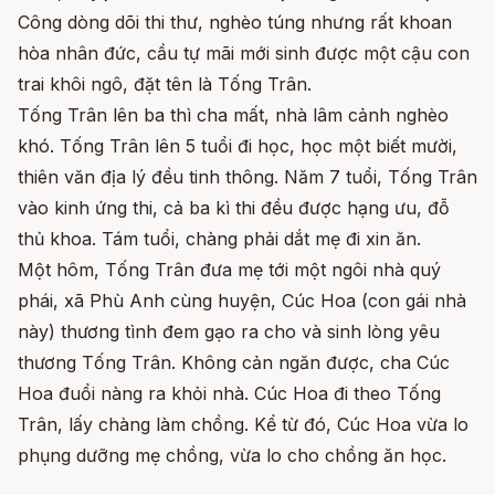
Công dòng dõi thi thư, nghèo túng nhưng rất khoan
hòa nhân đức, cầu tự mãi mới sinh được một cậu con
trai khôi ngô, đặt tên là Tống Trân.
Tống Trân lên ba thì cha mất, nhà lâm cảnh nghèo
khó. Tống Trân lên 5 tuổi đi học, học một biết mười,
thiên văn địa lý đều tinh thông. Năm 7 tuổi, Tống Trân
vào kinh ứng thi, cả ba kì thi đều được hạng ưu, đỗ
thủ khoa. Tám tuổi, chàng phải dắt mẹ đi xin ăn.
Một hôm, Tống Trân đưa mẹ tới một ngôi nhà quý
phái, xã Phù Anh cùng huyện, Cúc Hoa (con gái nhà
này) thương tình đem gạo ra cho và sinh lòng yêu
thương Tống Trân. Không cản ngăn được, cha Cúc
Hoa đuổi nàng ra khỏi nhà. Cúc Hoa đi theo Tống
Trân, lấy chàng làm chồng. Kể từ đó, Cúc Hoa vừa lo
phụng dưỡng mẹ chồng, vừa lo cho chồng ăn học.