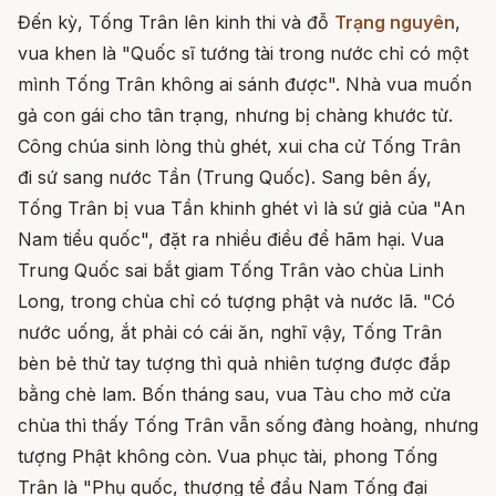
Đến kỳ, Tống Trân lên kinh thi và đỗ
Trạng nguyên
,
vua khen là "Quốc sĩ tướng tài trong nước chỉ có một
mình Tống Trân không ai sánh được". Nhà vua muốn
gả con gái cho tân trạng, nhưng bị chàng khước từ.
Công chúa sinh lòng thù ghét, xui cha cử Tống Trân
đi sứ sang nước Tần (Trung Quốc). Sang bên ấy,
Tống Trân bị vua Tần khinh ghét vì là sứ giả của "An
Nam tiểu quốc", đặt ra nhiều điều để hãm hại. Vua
Trung Quốc sai bắt giam Tống Trân vào chùa Linh
Long, trong chùa chỉ có tượng phật và nước lã. "Có
nước uống, ắt phải có cái ăn, nghĩ vậy, Tống Trân
bèn bẻ thử tay tượng thì quả nhiên tượng được đắp
bằng chè lam. Bốn tháng sau, vua Tàu cho mở cửa
chùa thì thấy Tống Trân vẫn sống đàng hoàng, nhưng
tượng Phật không còn. Vua phục tài, phong Tống
Trân là "Phụ quốc, thượng tể đẩu Nam Tống đại