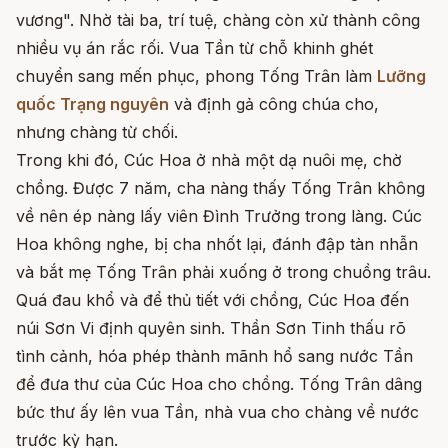
vương". Nhờ tài ba, trí tuệ, chàng còn xử thành công
nhiều vụ án rắc rối. Vua Tần từ chỗ khinh ghét
chuyển sang mến phục, phong Tống Trân làm
Lưỡng
quốc Trạng nguyên
và định gả công chúa cho,
nhưng chàng từ chối.
Trong khi đó, Cúc Hoa ở nhà một dạ nuôi mẹ, chờ
chồng. Được 7 năm, cha nàng thấy Tống Trân không
về nên ép nàng lấy viên Đình Trưởng trong làng. Cúc
Hoa không nghe, bị cha nhốt lại, đánh đập tàn nhẫn
và bắt mẹ Tống Trân phải xuống ở trong chuồng trâu.
Quá đau khổ và để thủ tiết với chồng, Cúc Hoa đến
núi Sơn Vi định quyên sinh. Thần Sơn Tinh thấu rõ
tình cảnh, hóa phép thành mãnh hổ sang nước Tần
để đưa thư của Cúc Hoa cho chồng. Tống Trân dâng
bức thư ấy lên vua Tần, nhà vua cho chàng về nước
trước kỳ hạn.