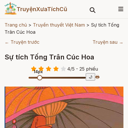
TruyệnXưaTíchCũ
Trang chủ
>
Truyền thuyết Việt Nam
>
Sự tích Tống
Trân Cúc Hoa
← Truyện trước
Truyện sau →
Sự tích Tống Trân Cúc Hoa
4
/
5
- 25
phiếu
14px
🖶
🌙