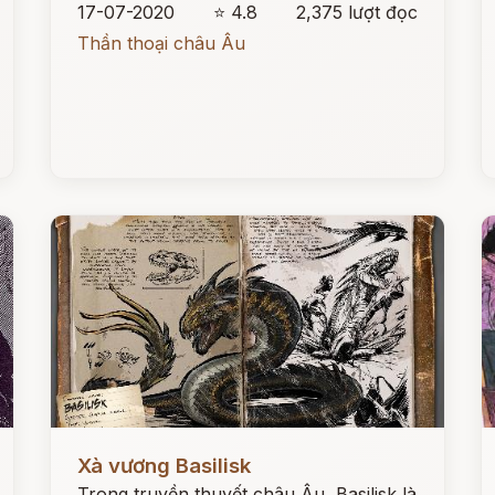
17-07-2020
⭐ 4.8
2,375 lượt đọc
Thần thoại châu Âu
Đọc ngay
Đ
Xà vương Basilisk
Trong truyền thuyết châu Âu, Basilisk là