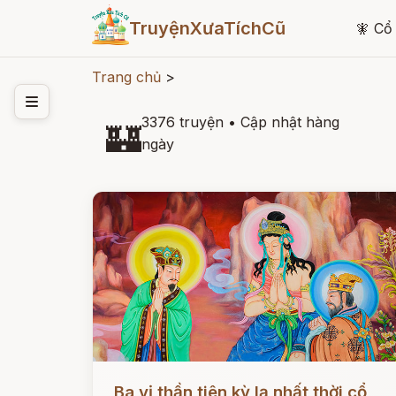
TruyệnXưaTíchCũ
🧚
Cổ 
Trang chủ
>
3376 truyện
•
Cập nhật hàng
🏰
ngày
Đọc ngay
Ba vị thần tiên kỳ lạ nhất thời cổ