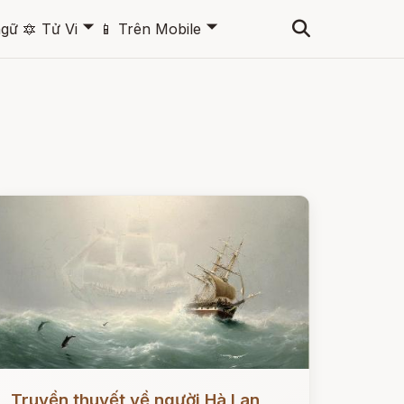
🞃
🞃
ngữ
🔯
Tử Vi
📱
Trên Mobile
ọc ngay
Truyền thuyết về người Hà Lan