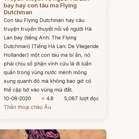
bay hay con tàu ma Flying
Dutchman
Con tàu Flying Dutchman hay câu
truyện truyền thuyết nổi về người Hà
Lan bay (tiếng Anh: The Flying
Dutchman) (Tiếng Hà Lan: De Vliegende
Hollander) một con tàu ma bí ẩn, nó
phải chịu số phận vĩnh cửu là đi luẩn
quẩn trong vùng nước mênh mông
xung quanh đó mà không bao giờ có
thể cập bờ vào vùng mũi đất.
10-08-2020
⭐ 4.8
5,087 lượt đọc
Thần thoại châu Âu