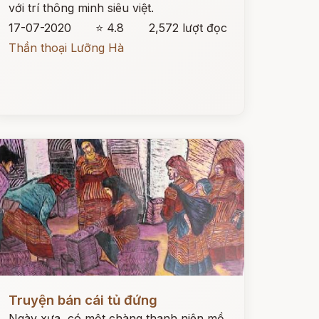
với trí thông minh siêu việt.
17-07-2020
⭐ 4.8
2,572 lượt đọc
Thần thoại Lưỡng Hà
ọc ngay
Truyện bán cái tủ đứng
Ngày xưa, có một chàng thanh niên mồ