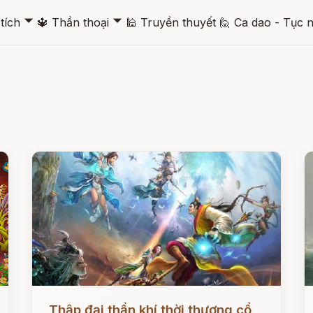
🞃
🞃
tích
🔱
Thần thoại
🕌
Truyền thuyết
🙋
Ca dao - Tục 
Đọc ngay
Đ
Thập đại thần khí thời thượng cổ