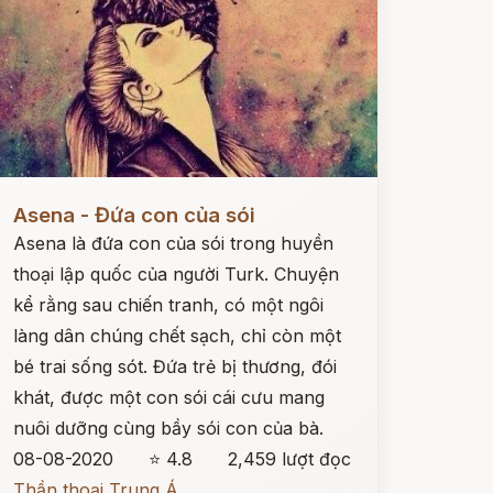
ọc ngay
Asena - Đứa con của sói
Asena là đứa con của sói trong huyền
thoại lập quốc của người Turk. Chuyện
kể rằng sau chiến tranh, có một ngôi
làng dân chúng chết sạch, chỉ còn một
bé trai sống sót. Đứa trẻ bị thương, đói
khát, được một con sói cái cưu mang
nuôi dưỡng cùng bầy sói con của bà.
08-08-2020
⭐ 4.8
2,459 lượt đọc
Thần thoại Trung Á