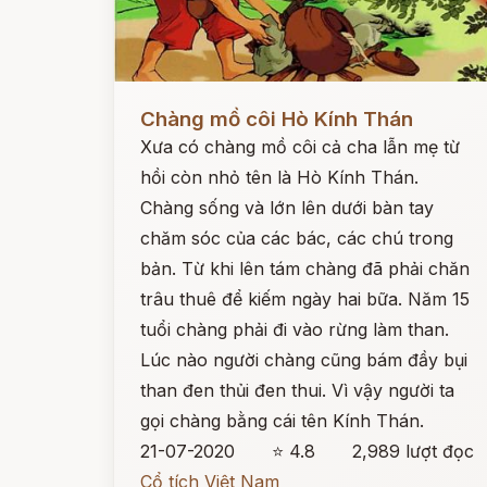
Đọc ngay
Chàng mồ côi Hò Kính Thán
Xưa có chàng mồ côi cả cha lẫn mẹ từ
hồi còn nhỏ tên là Hò Kính Thán.
Chàng sống và lớn lên dưới bàn tay
chăm sóc của các bác, các chú trong
bản. Từ khi lên tám chàng đã phải chăn
trâu thuê để kiếm ngày hai bữa. Năm 15
tuổi chàng phải đi vào rừng làm than.
Lúc nào người chàng cũng bám đầy bụi
than đen thủi đen thui. Vì vậy người ta
gọi chàng bằng cái tên Kính Thán.
21-07-2020
⭐ 4.8
2,989 lượt đọc
Cổ tích Việt Nam