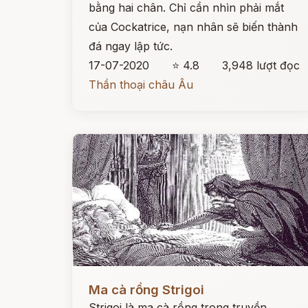
bằng hai chân. Chỉ cần nhìn phải mắt
của Cockatrice, nạn nhân sẽ biến thành
đá ngay lập tức.
17-07-2020
⭐ 4.8
3,948 lượt đọc
Thần thoại châu Âu
Đọc ngay
Ma cà rồng Strigoi
Strigoi là ma cà rồng trong truyền