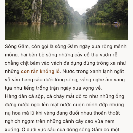
Sông Gâm, còn gọi là sông Gầm ngày xưa rộng mênh
mông, hai bên bờ sông những cây cổ thụ vươn rễ
chằng chịt bám vào vách đá dựng đứng trông xa như
những
con rắn khổng lồ
. Nước trong xanh lạnh ngắt
vỗ vào hang sâu dưới lòng sông, vẳng nghe âm vang
tựa như tiếng trống trận ngày xưa vọng về.
Hàng đàn cá sộp, cá chày mắt đỏ to như những ống
đựng nước ngoi lên mặt nước cuộn mình đớp những
nụ hoa mà lũ khỉ vàng đang đuổi nhau thoăn thoắt
nghịch ngợm trên những cành cây cao vừa ném
xuống. Ở dưới vực sâu của dòng sông Gâm có một