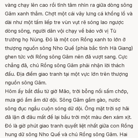
vàng chạy lên cao rồi tĩnh tâm nhìn ra giữa dòng sông
Gâm xanh thẳm. Chợt một cái vây lưng cá khổng lồ và
dài như một tấm liếp tre vùn vụt rẽ sóng lao ngược
dòng sông, người dân vội chạy về báo với vị Tù
trưởng họ Nùng. Đó là một con Rồng xanh to lớn ở
thượng nguồn sông Nho Quế (phía bắc tỉnh Hà Giang)
ghen tức với Rồng sông Gâm nên đã vượt sang. Cực
chẳng đã, chú Rồng sông Gâm phải nhận lời thách
đấu. Địa điểm giao tranh tại một vực lớn trên thượng
nguồn sông Gâm.
Hôm ấy bắt đầu từ giờ Mão, trời bỗng nổi sấm chớp,
mưa gió ầm ầm dữ dội. Sông Gâm gầm gào, nước
sông đục ngầu cuộn sóng dữ dội. Ông mặt trời sợ hãi
đã lặn đi đâu mất để lại bầu trời một màu đen xám xịt.
Đó là giờ phút giao tranh quyết liệt nhất giữa con Rồng
hung dữ sông Nho Quế và chú Rồng sông Gâm. Hai