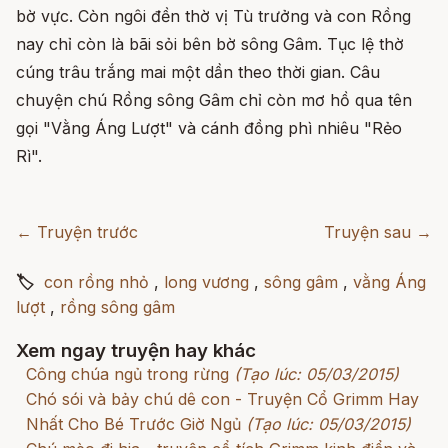
bờ vực. Còn ngôi đền thờ vị Tù trưởng và con Rồng
nay chỉ còn là bãi sỏi bên bờ sông Gâm. Tục lệ thờ
cúng trâu trắng mai một dần theo thời gian. Câu
chuyện chú Rồng sông Gâm chỉ còn mơ hồ qua tên
gọi "Vằng Áng Lượt" và cánh đồng phì nhiêu "Rẻo
Rì".
← Truyện trước
Truyện sau →
🏷
con rồng nhỏ
,
long vương
,
sông gâm
,
vằng Áng
lượt
,
rồng sông gâm
Xem ngay truyện hay khác
Công chúa ngủ trong rừng
(Tạo lúc: 05/03/2015)
Chó sói và bảy chú dê con - Truyện Cổ Grimm Hay
Nhất Cho Bé Trước Giờ Ngủ
(Tạo lúc: 05/03/2015)