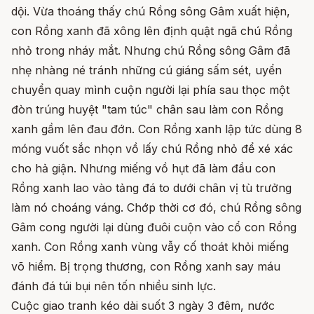
dội. Vừa thoáng thấy chú Rồng sông Gâm xuất hiện,
con Rồng xanh đã xông lên định quật ngã chú Rồng
nhỏ trong nháy mắt. Nhưng chú Rồng sông Gâm đã
nhẹ nhàng né tránh những cú giáng sấm sét, uyển
chuyển quay mình cuộn người lại phía sau thọc một
đòn trúng huyệt "tam túc" chân sau làm con Rồng
xanh gầm lên đau đớn. Con Rồng xanh lập tức dùng 8
móng vuốt sắc nhọn vồ lấy chú Rồng nhỏ để xé xác
cho hả giận. Nhưng miếng vồ hụt đã làm đầu con
Rồng xanh lao vào tảng đá to dưới chân vị tù trưởng
làm nó choáng váng. Chớp thời cơ đó, chú Rồng sông
Gâm cong người lại dùng đuôi cuộn vào cổ con Rồng
xanh. Con Rồng xanh vùng vẫy cố thoát khỏi miếng
võ hiểm. Bị trọng thương, con Rồng xanh say máu
đánh đá túi bụi nên tốn nhiều sinh lực.
Cuộc giao tranh kéo dài suốt 3 ngày 3 đêm, nước