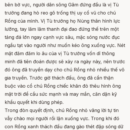
bên bờ vực, người dân sông Gâm đứng đầu là vị Tù
trưởng đang hò reo gõ trống thị uy cổ vũ cho chú
Rồng của mình. Vị Tù trưởng họ Nùng thân hình lực
lưỡng, tay lăm lăm thanh đại đao đứng thế trên một
tảng đá lớn ngay cạnh vực sâu, mặc sóng nước đục
ngầu tạt vào người như muốn kéo ông xuống vực. Nét
mặt đăm đăm lo âu của vị Tù trưởng vốn dĩ thông
minh đã tiên đoán được sẽ xảy ra ngày này, nên trước
đó ông đã truyền dạy cho chú Rồng nhỏ nhiều thế võ
gia truyền. Trước giờ thách đấu, ông đã cẩn thận
buộc vào cổ chú Rồng chiếc khăn đỏ thêu hình ông
mặt trời để cầu sức mạnh và may mắn, căn dặn kỹ
khẩu quyết khi dùng phép.
Trong đòn quyết định, chú Rồng nhỏ vâng lời tự tin
vẫy chào mọi người rồi lặn xuống vực. Trong khi đó
con Rồng xanh thách đấu đang gào thét đập sóng dữ