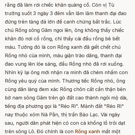
rằng đã làm rơi chiếc khăn quàng cổ. Còn vị Tù
trưởng suốt 3 ngày 3 đêm vẫn lăm lăm thanh đại đao
đứng trên tảng đá lớn để canh chừng bất trắc. Lúc
chú Rồng sông Gâm ngoi lên, ông không thấy chiếc
khăn đỏ nơi cổ rồng, chỉ thấy cái đầu rồng bê bết
máu. Tưởng đó là con Rồng xanh đã giết chết chú
Rồng nhỏ của mình, máu giận trào dâng, thanh đại
đao vung lên lóe sáng, đầu Rồng nhỏ đã rơi xuống.
Nhìn kỹ lại ông mới nhận ra mình đã chém nhầm con
Rồng yêu quý của mình. Thương tiếc Rồng nhỏ, ông
cùng dân làng đem xác Rồng chôn cất cẩn thận bên
bờ nam sông Gâm trên gò đất cao thành ngôi mộ dài,
tiếng địa phương gọi là "Rẻo Rì". Mảnh đất "Rẻo Rì"
nay thuộc xóm Nà Pằn, thị trấn Bảo Lạc. Vài ngày
sau, người dân phát hiện có con cá khổng lồ trôi dạt
trên sông Lô. Đó chính là con
Rồng xanh
mất một