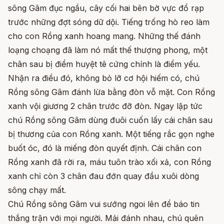
sông Gâm đục ngầu, cây cối hai bên bờ vực đổ rạp
trước những đợt sóng dữ dội. Tiếng trống hò reo làm
cho con Rồng xanh hoang mang. Những thế đánh
loạng choạng đã làm nó mất thế thượng phong, một
chân sau bị điểm huyệt tê cứng chính là điểm yếu.
Nhận ra điều đó, không bỏ lỡ cơ hội hiếm có, chú
Rồng sông Gâm đánh lừa bằng đòn vỗ mặt. Con Rồng
xanh vội giương 2 chân trước đỡ đòn. Ngay lập tức
chú Rồng sông Gâm dùng đuôi cuốn lấy cái chân sau
bị thương của con Rồng xanh. Một tiếng rắc gọn nghe
buốt óc, đó là miếng đòn quyết định. Cái chân con
Rồng xanh đã rời ra, máu tuôn trào xối xả, con Rồng
xanh chỉ còn 3 chân đau đớn quay đầu xuôi dòng
sông chạy mất.
Chú Rồng sông Gâm vui sướng ngoi lên để báo tin
thắng trận với mọi người. Mải đánh nhau, chú quên