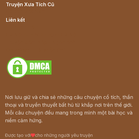
Truyện Xưa Tích Cũ
Cổ tích Việt Nam
Liên kết
Lịch vạn niên
Hà Nội cũ - Món ngon Hà Nội
Truyện kiếm hiệp - Ngôn tình
Download - Tải Miễn Phí
Nơi lưu giữ và chia sẻ những câu chuyện cổ tích, thần
thoại và truyền thuyết bất hủ từ khắp nơi trên thế giới.
Mỗi câu chuyện đều mang trong mình một bài học và
niềm cảm hứng.
Được tạo với
cho những người yêu truyện