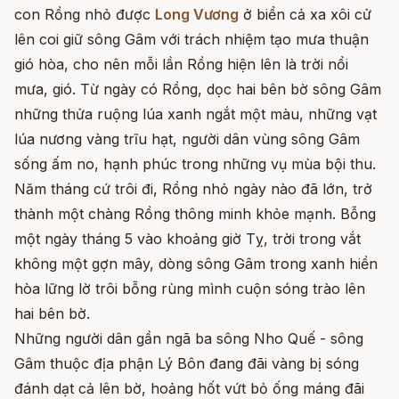
con Rồng nhỏ được
Long Vương
ở biển cả xa xôi cử
lên coi giữ sông Gâm với trách nhiệm tạo mưa thuận
gió hòa, cho nên mỗi lần Rồng hiện lên là trời nổi
mưa, gió. Từ ngày có Rồng, dọc hai bên bờ sông Gâm
những thửa ruộng lúa xanh ngắt một màu, những vạt
lúa nương vàng trĩu hạt, người dân vùng sông Gâm
sống ấm no, hạnh phúc trong những vụ mùa bội thu.
Năm tháng cứ trôi đi, Rồng nhỏ ngày nào đã lớn, trở
thành một chàng Rồng thông minh khỏe mạnh. Bỗng
một ngày tháng 5 vào khoảng giờ Tỵ, trời trong vắt
không một gợn mây, dòng sông Gâm trong xanh hiền
hòa lững lờ trôi bỗng rùng mình cuộn sóng trào lên
hai bên bờ.
Những người dân gần ngã ba sông Nho Quế - sông
Gâm thuộc địa phận Lý Bôn đang đãi vàng bị sóng
đánh dạt cả lên bờ, hoảng hốt vứt bỏ ống máng đãi