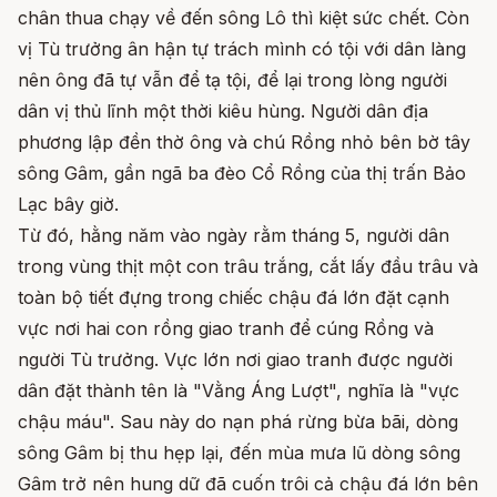
chân thua chạy về đến sông Lô thì kiệt sức chết. Còn
vị Tù trưởng ân hận tự trách mình có tội với dân làng
nên ông đã tự vẫn để tạ tội, để lại trong lòng người
dân vị thủ lĩnh một thời kiêu hùng. Người dân địa
phương lập đền thờ ông và chú Rồng nhỏ bên bờ tây
sông Gâm, gần ngã ba đèo Cổ Rồng của thị trấn Bảo
Lạc bây giờ.
Từ đó, hằng năm vào ngày rằm tháng 5, người dân
trong vùng thịt một con trâu trắng, cắt lấy đầu trâu và
toàn bộ tiết đựng trong chiếc chậu đá lớn đặt cạnh
vực nơi hai con rồng giao tranh để cúng Rồng và
người Tù trưởng. Vực lớn nơi giao tranh được người
dân đặt thành tên là "Vằng Áng Lượt", nghĩa là "vực
chậu máu". Sau này do nạn phá rừng bừa bãi, dòng
sông Gâm bị thu hẹp lại, đến mùa mưa lũ dòng sông
Gâm trở nên hung dữ đã cuốn trôi cả chậu đá lớn bên