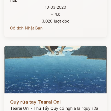
núi.
13-03-2020
⭐ 4.8
3,020 lượt đọc
Cổ tích Nhật Bản
Đọc ngay
Quỷ rửa tay Tearai Oni
Tearai Oni - Thủ Tẩy Quỷ có nghĩa là "quỷ rửa