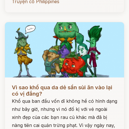
Truyện cổ Philippines
Đọc ngay
Vì sao khổ qua da dẻ sần sùi ăn vào lại
có vị đắng?
Khổ qua ban đầu vốn dĩ không hề có hình dạng
như bây giờ, nhưng vì nó đố kị với vẻ ngoài
xinh đẹp của các bạn rau củ khác mà đã bị
nàng tiên cai quản trừng phạt. Vì vậy ngày nay,