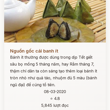
Đọc ngay
Nguồn gốc cái banh ít
Bánh ít thường được dùng trong dịp Tết giết
sâu bọ mồng 5 tháng năm, hay Rằm tháng 7,
thậm chí dân ta còn sáng tạo thêm loại bánh ít
tròn nhỏ như quả táo, nhuộm đủ 5 màu (bánh
ngũ đại) để cúng tổ tiên.
08-03-2020
⭐ 4.8
5,845 lượt đọc