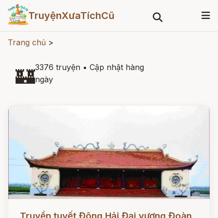
TruyệnXưaTíchCũ
Trang chủ
>
3376 truyện
•
Cập nhật hàng
🏰
ngày
Đọc ngay
Truyền tuyết Đông Hải Đại vương Đoàn