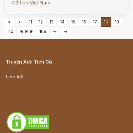
Cổ tích Việt Nam
⇤
⇠
11
12
13
14
15
16
17
18
19
❀ ❀ ❀
20
169
⇢
⇥
Truyện Xưa Tích Cũ
Cổ tích Việt Nam
Liên kết
Lịch vạn niên
Hà Nội cũ - Món ngon Hà Nội
Truyện kiếm hiệp - Ngôn tình
Download - Tải Miễn Phí