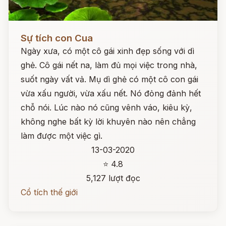
Đọc ngay
Sự tích con Cua
Ngày xưa, có một cô gái xinh đẹp sống với dì
ghẻ. Cô gái nết na, làm đủ mọi việc trong nhà,
suốt ngày vất vả. Mụ dì ghẻ có một cô con gái
vừa xấu người, vừa xấu nết. Nó đỏng đảnh hết
chỗ nói. Lúc nào nó cũng vênh váo, kiêu kỳ,
không nghe bất kỳ lời khuyên nào nên chẳng
làm được một việc gì.
13-03-2020
⭐ 4.8
5,127 lượt đọc
Cổ tích thế giới