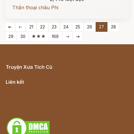
Thần thoại châu Phi
⇤
⇠
21
22
23
24
25
26
27
28
❀ ❀ ❀
29
30
169
⇢
⇥
Truyện Xưa Tích Cũ
Cổ tích Việt Nam
Liên kết
Lịch vạn niên
Hà Nội cũ - Món ngon Hà Nội
Truyện kiếm hiệp - Ngôn tình
Download - Tải Miễn Phí