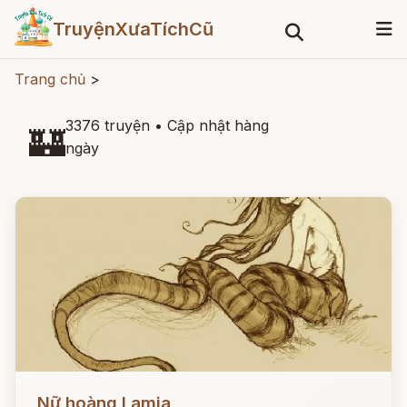
TruyệnXưaTíchCũ
Trang chủ
>
3376 truyện
•
Cập nhật hàng
🏰
ngày
Đọc ngay
Nữ hoàng Lamia