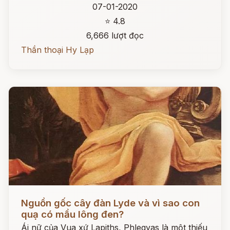
07-01-2020
⭐ 4.8
6,666 lượt đọc
Thần thoại Hy Lạp
Đọc ngay
Nguồn gốc cây đàn Lyde và vì sao con
quạ có mầu lông đen?
Ái nữ của Vua xứ Lapiths, Phlegyas là một thiếu