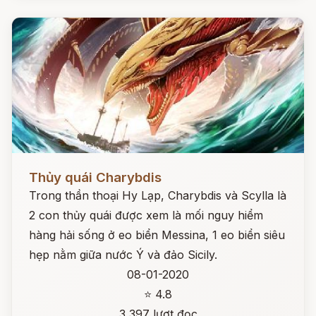
Đọc ngay
Thủy quái Charybdis
Trong thần thoại Hy Lạp, Charybdis và Scylla là
2 con thủy quái được xem là mối nguy hiểm
hàng hải sống ở eo biển Messina, 1 eo biển siêu
hẹp nằm giữa nước Ý và đảo Sicily.
08-01-2020
⭐ 4.8
3,397 lượt đọc