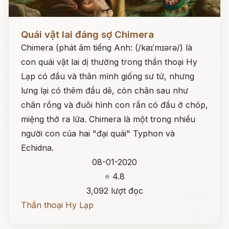
Đọc ngay
Quái vật lai đáng sợ Chimera
Chimera (phát âm tiếng Anh: (/kaɪˈmɪərə/) là
con quái vật lai dị thường trong thần thoại Hy
Lạp có đầu và thân mình giống sư tử, nhưng
lưng lại có thêm đầu dê, còn chân sau như
chân rồng và đuôi hình con rắn có đầu ở chóp,
miệng thở ra lửa. Chimera là một trong nhiều
người con của hai "đại quái" Typhon và
Echidna.
08-01-2020
⭐ 4.8
3,092 lượt đọc
Thần thoại Hy Lạp