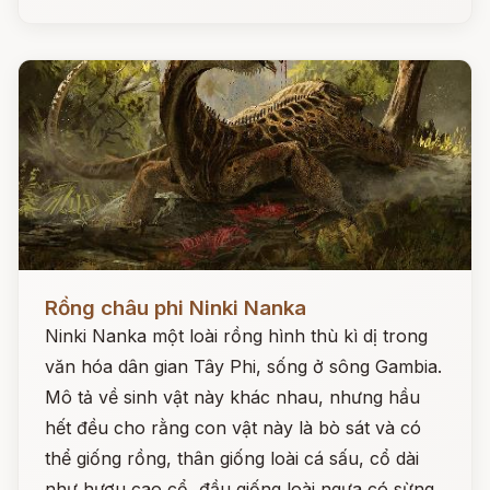
Đọc ngay
Rồng châu phi Ninki Nanka
Ninki Nanka một loài rồng hình thù kì dị trong
văn hóa dân gian Tây Phi, sống ở sông Gambia.
Mô tả về sinh vật này khác nhau, nhưng hầu
hết đều cho rằng con vật này là bò sát và có
thể giống rồng, thân giống loài cá sấu, cổ dài
như hươu cao cổ, đầu giống loài ngựa có sừng,