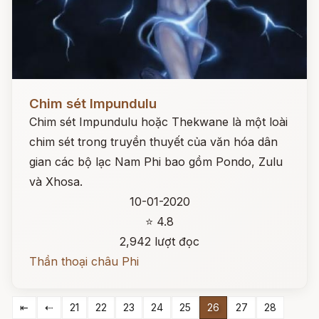
Đọc ngay
Chim sét Impundulu
Chim sét Impundulu hoặc Thekwane là một loài
chim sét trong truyền thuyết của văn hóa dân
gian các bộ lạc Nam Phi bao gồm Pondo, Zulu
và Xhosa.
10-01-2020
⭐ 4.8
2,942 lượt đọc
Thần thoại châu Phi
⇤
⇠
21
22
23
24
25
26
27
28