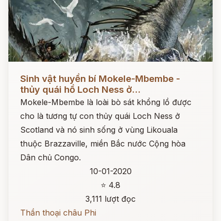
Đọc ngay
Sinh vật huyền bí Mokele-Mbembe -
thủy quái hồ Loch Ness ở...
Mokele-Mbembe là loài bò sát khổng lồ được
cho là tương tự con thủy quái Loch Ness ở
Scotland và nó sinh sống ở vùng Likouala
thuộc Brazzaville, miền Bắc nước Cộng hòa
Dân chủ Congo.
10-01-2020
⭐ 4.8
3,111 lượt đọc
Thần thoại châu Phi