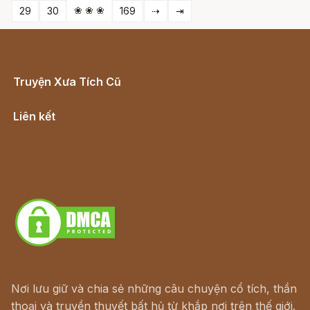
❀ ❀ ❀
29
30
169
⇢
⇥
Truyện Xưa Tích Cũ
Cổ tích Việt Nam
Liên kết
Lịch vạn niên
Hà Nội cũ - Món ngon Hà Nội
Truyện kiếm hiệp - Ngôn tình
Download - Tải Miễn Phí
Nơi lưu giữ và chia sẻ những câu chuyện cổ tích, thần
thoại và truyền thuyết bất hủ từ khắp nơi trên thế giới.