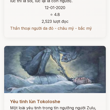
lúc thì là sói, lúc lại là con người).
12-01-2020
⭐ 4.8
2,523 lượt đọc
Thần thoại người da đỏ - châu mỹ - bắc mỹ
Đọc ngay
Yêu tinh lùn Tokoloshe
Một loài yêu tinh trong tín ngưỡng người Zulu,