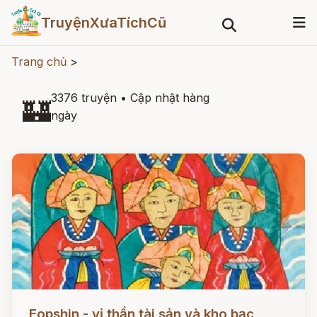
TruyệnXưaTíchCũ
Trang chủ
>
3376 truyện
•
Cập nhật hàng
🏰
ngày
Đọc ngay
Eopshin - vị thần tài sản và kho bạc