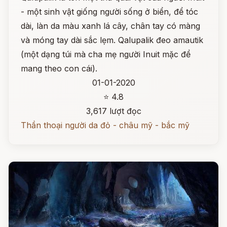
- một sinh vật giống người sống ở biển, để tóc
dài, làn da màu xanh lá cây, chân tay có màng
và móng tay dài sắc lẹm. Qalupalik đeo amautik
(một dạng túi mà cha mẹ người Inuit mặc để
mang theo con cái).
01-01-2020
⭐ 4.8
3,617 lượt đọc
Thần thoại người da đỏ - châu mỹ - bắc mỹ