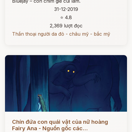
Bluejay – con chim giẻ cùi lam.
31-12-2019
⭐ 4.8
2,369 lượt đọc
Thần thoại người da đỏ - châu mỹ - bắc mỹ
Đọc ngay
Chín đứa con quái vật của nữ hoàng
Fairy Ana - Nguồn gốc các...