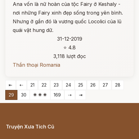
Ana vốn là nữ hoàn của tộc Fairy ở Keshaly -
nơi những Fairy xinh đẹp sống trong yên bình.
Nhưng ở gần đó là vương quốc Locolici của lũ
quái vật hung dữ.
31-12-2019
⭐ 4.8
3,118 lượt đọc
Thần thoại Romania
⇤
⇠
21
22
23
24
25
26
27
28
❀ ❀ ❀
29
30
169
⇢
⇥
Truyện Xưa Tích Cũ
Cổ tích Việt Nam