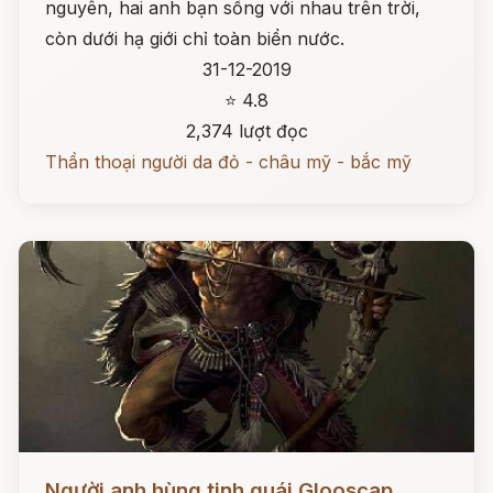
nguyên, hai anh bạn sống với nhau trên trời,
còn dưới hạ giới chỉ toàn biển nước.
31-12-2019
⭐ 4.8
2,374 lượt đọc
Thần thoại người da đỏ - châu mỹ - bắc mỹ
Đọc ngay
Người anh hùng tinh quái Glooscap