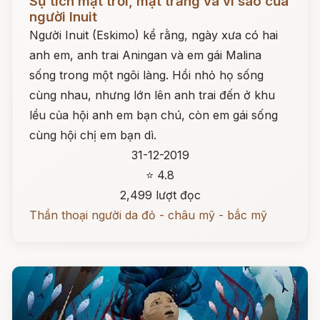
Sự tích mặt trời, mặt trăng và vì sao của
người Inuit
Người Inuit (Eskimo) kể rằng, ngày xưa có hai
anh em, anh trai Aningan và em gái Malina
sống trong một ngôi làng. Hồi nhỏ họ sống
cùng nhau, nhưng lớn lên anh trai đến ở khu
lều của hội anh em bạn chú, còn em gái sống
cùng hội chị em bạn dì.
31-12-2019
⭐ 4.8
2,499 lượt đọc
Thần thoại người da đỏ - châu mỹ - bắc mỹ