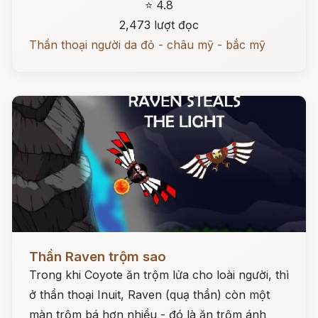
⭐ 4.8
2,473 lượt đọc
Thần thoại người da đỏ - châu mỹ - bắc mỹ
Đọc ngay
Thần Raven trộm sao
Trong khi Coyote ăn trộm lửa cho loài người, thì
ở thần thoại Inuit, Raven (quạ thần) còn một
màn trộm bá hơn nhiều - đó là ăn trộm ánh