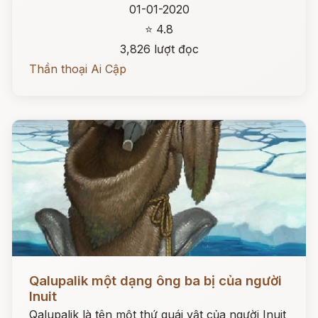
01-01-2020
⭐ 4.8
3,826 lượt đọc
Thần thoại Ai Cập
Đọc ngay
Qalupalik một dạng ông ba bị của người
Inuit
Qalupalik là tên một thứ quái vật của người Inuit