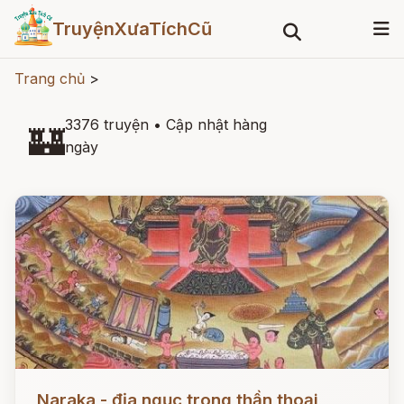
TruyệnXưaTíchCũ
Trang chủ
>
3376 truyện
•
Cập nhật hàng
🏰
ngày
Đọc ngay
Naraka - địa ngục trong thần thoại