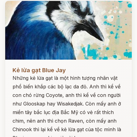
Đọc ngay
Kẻ lừa gạt Blue Jay
Những kẻ lừa gạt là một hình tượng nhân vật
phổ biến khắp các bộ lạc da đỏ. Anh thì kể về
con chó rừng Coyote, anh thì kể về con người
như Glooskap hay Wisakedjak. Còn mấy anh ở
miền tây bắc lục địa Bắc Mỹ có vẻ rất thích
chim, nên anh thì chọn Raven, còn mấy anh
Chinook thì lại kể về kẻ lừa gạt của tộc mình là