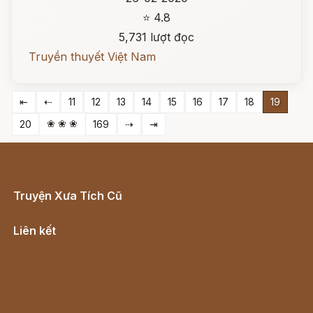
⭐ 4.8
5,731 lượt đọc
Truyền thuyết Việt Nam
⇤
⇠
11
12
13
14
15
16
17
18
19
❀ ❀ ❀
20
169
⇢
⇥
Truyện Xưa Tích Cũ
Cổ tích Việt Nam
Liên kết
Lịch vạn niên
Hà Nội cũ - Món ngon Hà Nội
Truyện kiếm hiệp - Ngôn tình
Download - Tải Miễn Phí