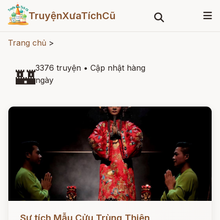
TruyệnXưaTíchCũ
Trang chủ
>
3376 truyện
•
Cập nhật hàng
🏰
ngày
Đọc ngay
Sự tích Mẫu Cửu Trùng Thiên