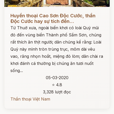
Đọc ngay
Huyền thoại Cao Sơn Độc Cước, thần
Độc Cước hay sự tích đền...
Từ Thuở xưa, ngoài biển khơi có loài Quỷ mũi
đỏ đến vùng biển Thành phố Sầm Sơn, chúng
rất thích ăn thịt người; dân chúng kể rằng: Loài
Quỷ này mình tròn trùng trục, mõm dài vêu
vao, răng nhọn hoắt, miệng đỏ lòm; dân chài ra
khơi đánh cá thường bị chúng ăn tươi nuốt
sống...
05-03-2020
⭐ 4.8
3,328 lượt đọc
Thần thoại Việt Nam