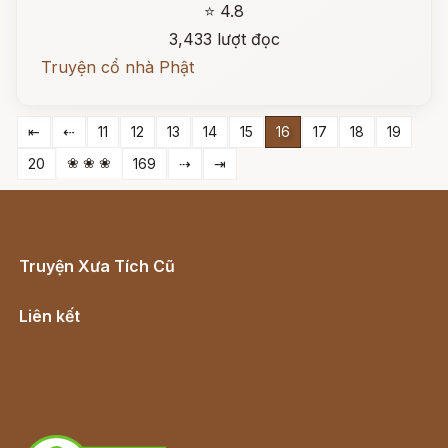
⭐ 4.8
3,433 lượt đọc
Truyện cổ nhà Phật
⇤
⇠
11
12
13
14
15
16
17
18
19
❀ ❀ ❀
20
169
⇢
⇥
Truyện Xưa Tích Cũ
Cổ tích Việt Nam
Liên kết
Lịch vạn niên
Hà Nội cũ - Món ngon Hà Nội
Truyện kiếm hiệp - Ngôn tình
Download - Tải Miễn Phí