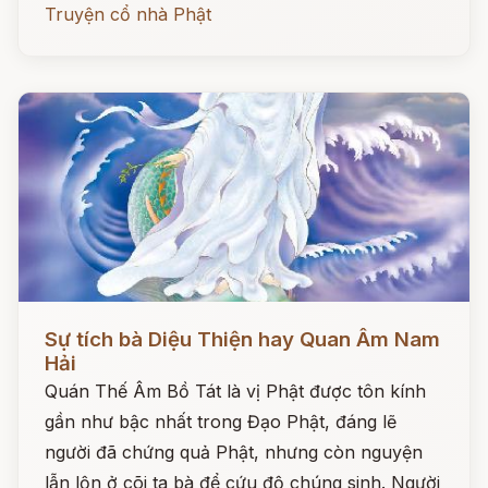
Truyện cổ nhà Phật
Đọc ngay
Sự tích bà Diệu Thiện hay Quan Âm Nam
Hải
Quán Thế Âm Bồ Tát là vị Phật được tôn kính
gần như bậc nhất trong Đạo Phật, đáng lẽ
người đã chứng quả Phật, nhưng còn nguyện
lẫn lộn ở cõi ta bà để cứu độ chúng sinh. Người