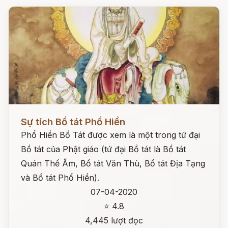
Đọc ngay
Sự tích Bồ tát Phổ Hiền
Phổ Hiền Bồ Tát được xem là một trong tứ đại
Bồ tát của Phật giáo (tứ đại Bồ tát là Bồ tát
Quán Thế Âm, Bồ tát Văn Thù, Bồ tát Địa Tạng
và Bồ tát Phổ Hiền).
07-04-2020
⭐ 4.8
4,445 lượt đọc