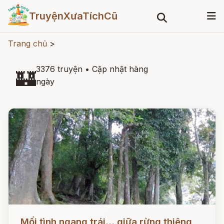
TruyệnXưaTíchCũ
Trang chủ
>
3376 truyện
•
Cập nhật hàng
🏰
ngày
Đọc ngay
Mối tình ngang trái... giữa rừng thiêng