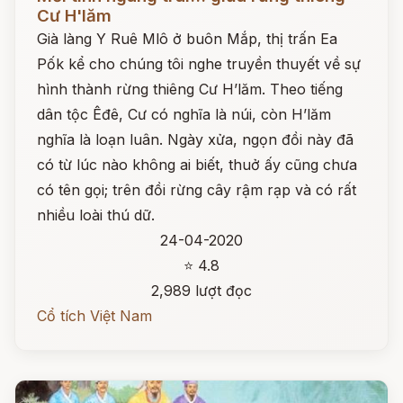
Cư H'lăm
Già làng Y Ruê Mlô ở buôn Mắp, thị trấn Ea
Pốk kể cho chúng tôi nghe truyền thuyết về sự
hình thành rừng thiêng Cư H’lăm. Theo tiếng
dân tộc Êđê, Cư có nghĩa là núi, còn H’lăm
nghĩa là loạn luân. Ngày xửa, ngọn đồi này đã
có từ lúc nào không ai biết, thuở ấy cũng chưa
có tên gọi; trên đồi rừng cây rậm rạp và có rất
nhiều loài thú dữ.
24-04-2020
⭐ 4.8
2,989 lượt đọc
Cổ tích Việt Nam