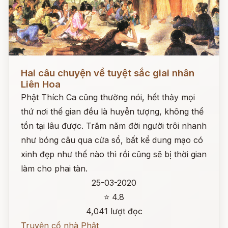
Đọc ngay
Hai câu chuyện về tuyệt sắc giai nhân
Liên Hoa
Phật Thích Ca cũng thường nói, hết thảy mọi
thứ nơi thế gian đều là huyễn tượng, không thể
tồn tại lâu được. Trăm năm đời người trôi nhanh
như bóng câu qua cửa sổ, bất kể dung mạo có
xinh đẹp như thế nào thì rồi cũng sẽ bị thời gian
làm cho phai tàn.
25-03-2020
⭐ 4.8
4,041 lượt đọc
Truyện cổ nhà Phật