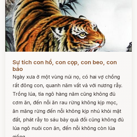
Đọc ngay
Sự tích con hổ, con cọp, con beo, con
báo
Ngày xưa ở một vùng núi nọ, có hai vợ chồng
rất đông con, quanh năm vất vả với nương rẫy.
Trồng lúa, tỉa ngô hàng năm cũng không đủ
cơm ăn, đến nỗi ăn rau rừng không kịp mọc,
ăn măng rừng đến nỗi không kịp nhú khỏi mặt
đất, phát rẫy to sáu bảy quả đồi cũng không đủ
lúa ngô nuôi con ăn, đến nỗi không còn lúa
giống.