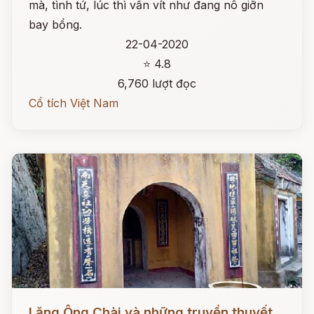
mà, tình tứ, lúc thì vấn vít như đang nô giỡn
bay bổng.
22-04-2020
⭐ 4.8
6,760 lượt đọc
Cổ tích Việt Nam
Đọc ngay
Lăng Ông Chài và những truyền thuyết