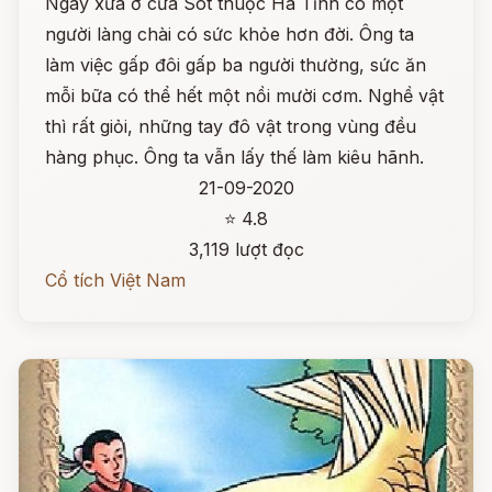
Ngày xưa ở cửa Sót thuộc Hà Tĩnh có một
người làng chài có sức khỏe hơn đời. Ông ta
làm việc gấp đôi gấp ba người thường, sức ăn
mỗi bữa có thể hết một nồi mười cơm. Nghề vật
thì rất giỏi, những tay đô vật trong vùng đều
hàng phục. Ông ta vẫn lấy thế làm kiêu hãnh.
21-09-2020
⭐ 4.8
3,119 lượt đọc
Cổ tích Việt Nam