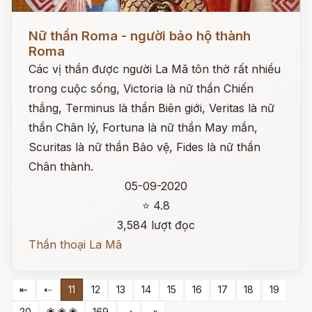
Đọc ngay
Nữ thần Roma - người bảo hộ thành
Roma
Các vị thần được người La Mã tôn thờ rất nhiều
trong cuộc sống, Victoria là nữ thần Chiến
thắng, Terminus là thần Biên giới, Veritas là nữ
thần Chân lý, Fortuna là nữ thần May mắn,
Scuritas là nữ thần Bảo vệ, Fides là nữ thần
Chân thành.
05-09-2020
⭐ 4.8
3,584 lượt đọc
Thần thoại La Mã
⇤
⇠
11
12
13
14
15
16
17
18
19
❀ ❀ ❀
20
169
⇢
⇥