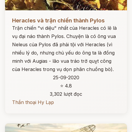
Đọc ngay
Heracles và trận chiến thành Pylos
Trận chiến "vi diệu" nhất của Heracles có lẽ là
vụ đại náo thành Pylos. Chuyện là có ông vua
Neleus của Pylos đã phải tội với Heracles (vì
nhiều lý do, nhưng chủ yếu do ông ta là đồng
minh với Augias - lão vua tráo trở quỵt công
của Heracles trong vụ dọn phân chuồng bò).
25-09-2020
⭐ 4.8
3,302 lượt đọc
Thần thoại Hy Lạp