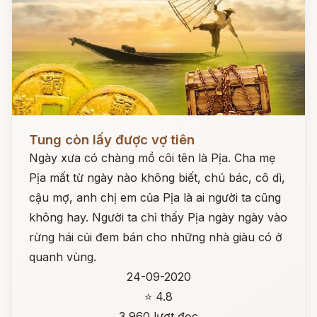
Đọc ngay
Tung còn lấy được vợ tiên
Ngày xưa có chàng mồ côi tên là Pịa. Cha mẹ
Pịa mất từ ngày nào không biết, chú bác, cô dì,
cậu mợ, anh chị em của Pịa là ai người ta cũng
không hay. Người ta chỉ thấy Pịa ngày ngày vào
rừng hái củi đem bán cho những nhà giàu có ở
quanh vùng.
24-09-2020
⭐ 4.8
3,960 lượt đọc