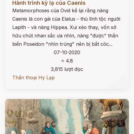
Hành trình kỳ lạ của Caenis
Metamorphoses của Ovid kể lại rằng nàng
Caenis là con gái của Elatus - thủ lĩnh tộc người
Lapith - và nàng Hippea. Xui xẻo thay, vốn sở
hữu chút nhan sắc ưa nhìn, nàng "được" thần
biển Poseidon "nhìn trúng" nên bị bắt cóc...
07-10-2020
⭐ 4.8
3,815 lượt đọc
Thần thoại Hy Lạp