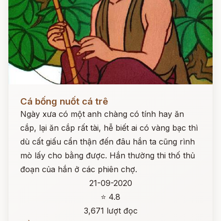
Đọc ngay
Cá bống nuốt cá trê
Ngày xưa có một anh chàng có tính hay ăn
cắp, lại ăn cắp rất tài, hễ biết ai có vàng bạc thì
dù cất giấu cẩn thận đến đâu hắn ta cũng rình
mò lấy cho bằng được. Hắn thường thi thố thủ
đoạn của hắn ở các phiên chợ.
21-09-2020
⭐ 4.8
3,671 lượt đọc