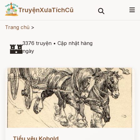
TruyệnXưaTíchCũ
Trang chủ
>
3376 truyện
•
Cập nhật hàng
🏰
ngày
Đọc ngay
Tiểu yêu Kobold