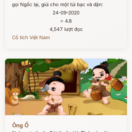
gọi Ngốc lại, giúi cho một túi bạc và dặn:
24-09-2020
⭐ 4.8
4,547 lượt đọc
Cổ tích Việt Nam
Đọc ngay
Ông Ồ