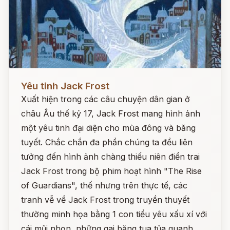
Đọc ngay
Yêu tinh Jack Frost
Xuất hiện trong các câu chuyện dân gian ở
châu Âu thế kỷ 17, Jack Frost mang hình ảnh
một yêu tinh đại diện cho mùa đông và băng
tuyết. Chắc chắn đa phần chúng ta đều liên
tưởng đến hình ảnh chàng thiếu niên điển trai
Jack Frost trong bộ phim hoạt hình "The Rise
of Guardians", thế nhưng trên thực tế, các
tranh vễ về Jack Frost trong truyền thuyết
thường minh họa bằng 1 con tiểu yêu xấu xí với
cái mũi nhọn, những gai băng tua tủa quanh