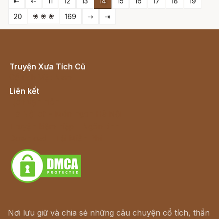
⇤
⇠
11
12
13
14
15
16
17
18
19
❀ ❀ ❀
20
169
⇢
⇥
Truyện Xưa Tích Cũ
Cổ tích Việt Nam
Liên kết
Lịch vạn niên
Hà Nội cũ - Món ngon Hà Nội
Truyện kiếm hiệp - Ngôn tình
Download - Tải Miễn Phí
Nơi lưu giữ và chia sẻ những câu chuyện cổ tích, thần