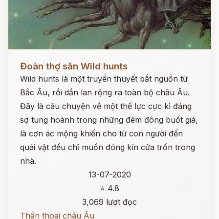
Đọc ngay
Đoàn thợ săn Wild hunts
Wild hunts là một truyền thuyết bắt nguồn từ
Bắc Âu, rồi dần lan rộng ra toàn bộ châu Âu.
Đây là câu chuyện về một thế lực cực kì đáng
sợ tung hoành trong những đêm đông buốt giá,
là cơn ác mộng khiến cho từ con người đến
quái vật đều chỉ muốn đóng kín cửa trốn trong
nhà.
13-07-2020
⭐ 4.8
3,069 lượt đọc
Thần thoại châu Âu