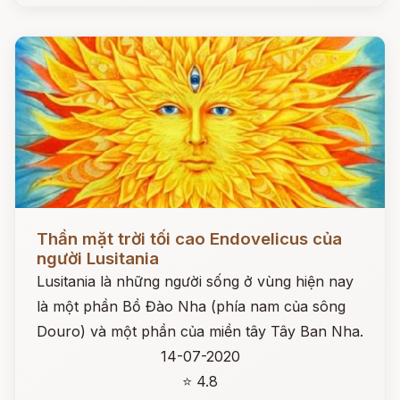
Đọc ngay
Thần mặt trời tối cao Endovelicus của
người Lusitania
Lusitania là những người sống ở vùng hiện nay
là một phần Bồ Đào Nha (phía nam của sông
Douro) và một phần của miền tây Tây Ban Nha.
14-07-2020
⭐ 4.8