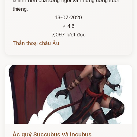
là linh hồn của sông ngòi và những dòng suối
thiêng.
13-07-2020
⭐ 4.8
7,097 lượt đọc
Thần thoại châu Âu
Đọc ngay
Ác quỷ Succubus và Incubus