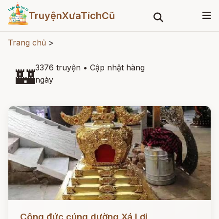
TruyệnXưaTíchCũ
Trang chủ
>
3376 truyện
•
Cập nhật hàng
🏰
ngày
Đọc ngay
Công đức cúng dường Xá Lợi