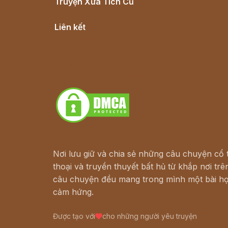
Truyện Xưa Tích Cũ
Cổ tích Việt Nam
Liên kết
Lịch vạn niên
Hà Nội cũ - Món ngon Hà Nội
Truyện kiếm hiệp - Ngôn tình
Download - Tải Miễn Phí
Nơi lưu giữ và chia sẻ những câu chuyện cổ t
thoại và truyền thuyết bất hủ từ khắp nơi trên
câu chuyện đều mang trong mình một bài họ
cảm hứng.
Được tạo với
cho những người yêu truyện