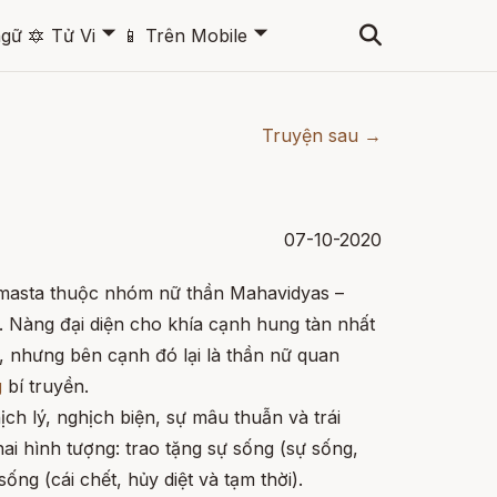
🞃
🞃
ngữ
🔯
Tử Vi
📱
Trên Mobile
Truyện sau →
07-10-2020
amasta thuộc nhóm nữ thần Mahavidyas –
. Nàng đại diện cho khía cạnh hung tàn nhất
, nhưng bên cạnh đó lại là thần nữ quan
g
bí truyền.
ch lý, nghịch biện, sự mâu thuẫn và trái
ai hình tượng: trao tặng sự sống (sự sống,
sống (cái chết, hủy diệt và tạm thời).