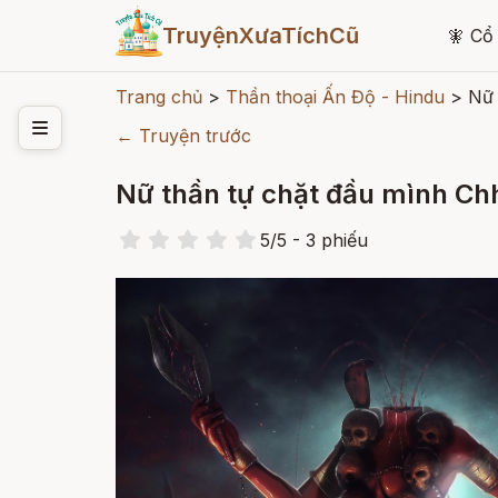
TruyệnXưaTíchCũ
🧚
Cổ 
Trang chủ
>
Thần thoại Ấn Độ - Hindu
>
Nữ 
← Truyện trước
Nữ thần tự chặt đầu mình C
5
/
5
- 3
phiếu