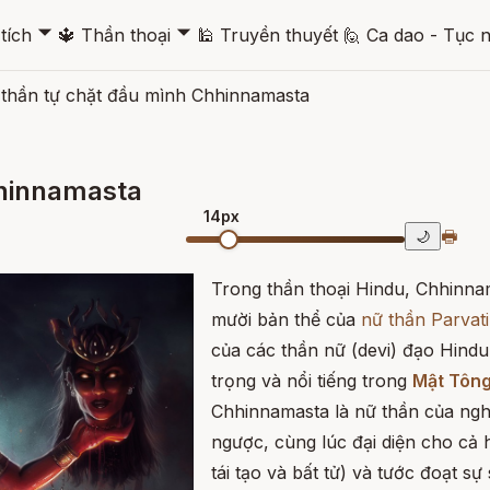
🞃
🞃
tích
🔱
Thần thoại
🕌
Truyền thuyết
🙋
Ca dao - Tục 
thần tự chặt đầu mình Chhinnamasta
hhinnamasta
14px
🖶
🌙
Trong thần thoại Hindu, Chhinn
mười bản thể của
nữ thần Parvati
của các thần nữ (devi) đạo Hindu
trọng và nổi tiếng trong
Mật Tôn
Chhinnamasta là nữ thần của nghị
ngược, cùng lúc đại diện cho cả h
tái tạo và bất tử) và tước đoạt sự 