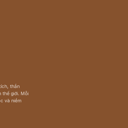
ích, thần
 thế giới. Mỗi
c và niềm