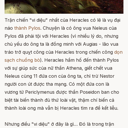
Trận chiến "vi diệu" nhất của Heracles có lẽ là vụ đại
náo
thành Pylos
. Chuyện là có ông vua Neleus của
Pylos đã phải tội với Heracles (vì nhiều lý do, nhưng
chủ yếu do ông ta là đồng minh với Augias - lão vua
tráo trở quỵt công của Heracles trong chiến công
dọn
sạch chuồng bò
). Heracles hầm hố đến thành Pylos
với sự giúp sức của nữ thần Athena, giết chết vua
Neleus cùng 11 đứa con của ông ta, chỉ trừ Nestor
người con út được tha mạng. Có một đứa con là
vương tử Periclymenus được thần Poseidon ban cho
biệt tài biến thành đủ thứ loài vật, thậm chí biến cả
thành loài ong mà vẫn bị Heracles tìm ra để kết liễu.
Nhưng điều "vi diệu" ở đây là gì… Đó là trong trận