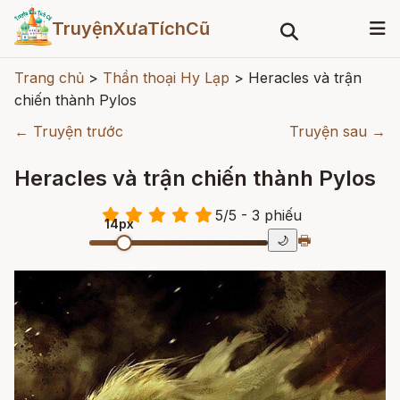
TruyệnXưaTíchCũ
Trang chủ
>
Thần thoại Hy Lạp
>
Heracles và trận
chiến thành Pylos
← Truyện trước
Truyện sau →
Heracles và trận chiến thành Pylos
5
/
5
- 3
phiếu
14px
🖶
🌙