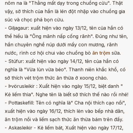
nôm na là "Thằng mất dạy trong chuồng cừu". Thật
vậy, sở thích của hắn là lén đột nhập vào chuồng gia
súc và chọc phá bọn cừu.
- Giljagaur: xuất hiện vào ngày 13/12, tên của hắn có
thể hiểu là "Ông mãnh nấp cống rãnh". Đúng như tên,
hắn chuyên nghề núp dưới mấy con mương, rãnh
nước, rình cơ hội chui vào chuồng bò
ăn trộm
sữa.
- Stúfur: xuất hiện vào ngày 14/12, tên của hắn có
nghĩa là "Vừa lùn vừa béo". Thanh niên khắc khổ, có
sở thích vét trộm thức ăn thừa ở xoong chảo.
- Þvörusleikir : Xuất hiện vào ngày 15/12, biệt danh "
Kẻ liếm thìa". Nghe tên là biết sở thích thế nào rồi nhé!
- Pottaskefill: Tên có nghĩa là" Cha nội thích cạo nồi",
xuất hiện vào ngày 16/12, thích lẻn vào bếp nhà dân,
ăn trộm nồi và liếm sạch thức ăn thừa bám trên đấy.
- Askasleikir - Kẻ liếm bát, Xuất hiện vào ngày 17/12,