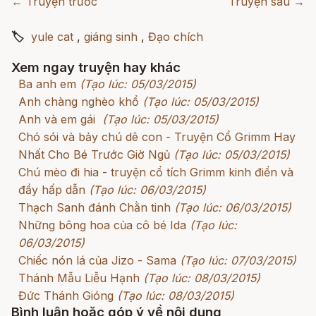
← Truyện trước
Truyện sau →
🏷
yule cat
,
giáng sinh
,
Đạo chích
Xem ngay truyện hay khác
Ba anh em
(Tạo lúc: 05/03/2015)
Anh chàng nghèo khổ
(Tạo lúc: 05/03/2015)
Anh và em gái
(Tạo lúc: 05/03/2015)
Chó sói và bảy chú dê con - Truyện Cổ Grimm Hay
Nhất Cho Bé Trước Giờ Ngủ
(Tạo lúc: 05/03/2015)
Chú mèo đi hia - truyện cổ tích Grimm kinh điển và
đầy hấp dẫn
(Tạo lúc: 06/03/2015)
Thạch Sanh đánh Chằn tinh
(Tạo lúc: 06/03/2015)
Những bông hoa của cô bé Ida
(Tạo lúc:
06/03/2015)
Chiếc nón lá của Jizo - Sama
(Tạo lúc: 07/03/2015)
Thánh Mẫu Liễu Hạnh
(Tạo lúc: 08/03/2015)
Đức Thánh Gióng
(Tạo lúc: 08/03/2015)
Bình luận hoặc góp ý về nội dung