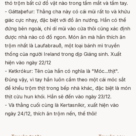
thó trộm bất cứ đồ vật nào trong tầm mắt và tầm tay.
- Gáttaþefur: Thằng cha này có cái mũi rất to và khứu
giác cực nhạy, đặc biệt với đồ ăn nướng. Hắn có thể
đứng bên ngoài, chỉ dí mũi vào cửa thôi cũng xác định
được nhà nào có đồ ngon. Món ăn mà hắn thích ăn
trộm nhất là Laufabrauð, một loại bánh mì truyền
thống của người Ireland trong dịp Giáng sinh. Xuất
hiện vào ngày 22/12
- Ketkrókur: Tên của hắn có nghĩa là "Móc...thịt".
Đúng vậy, vì tay hắn luôn cầm theo một cái móc sắt
để khều trộm thịt trong bếp nhà khác, đặc biệt là món
thịt cừu hun khói. Hắn sẽ đến vào ngày 23/12.
- Và thằng cuối cùng là Kertasníkir, xuất hiện vào
ngày 24/12, thích ăn trộm nến, thế thôi!