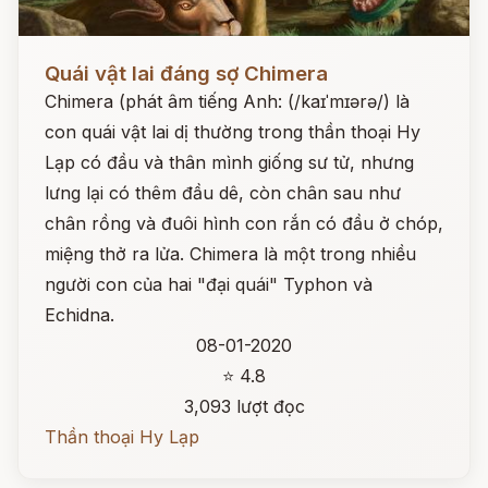
Đọc ngay
Quái vật lai đáng sợ Chimera
Chimera (phát âm tiếng Anh: (/kaɪˈmɪərə/) là
con quái vật lai dị thường trong thần thoại Hy
Lạp có đầu và thân mình giống sư tử, nhưng
lưng lại có thêm đầu dê, còn chân sau như
chân rồng và đuôi hình con rắn có đầu ở chóp,
miệng thở ra lửa. Chimera là một trong nhiều
người con của hai "đại quái" Typhon và
Echidna.
08-01-2020
⭐ 4.8
3,093 lượt đọc
Thần thoại Hy Lạp