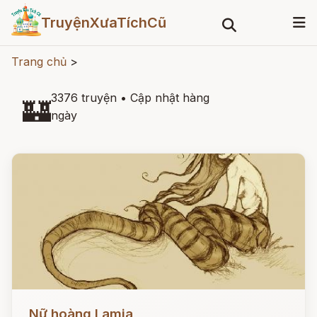
TruyệnXưaTíchCũ
Trang chủ
>
3376 truyện
•
Cập nhật hàng
🏰
ngày
Đọc ngay
Nữ hoàng Lamia