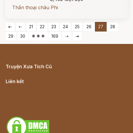
Thần thoại châu Phi
⇤
⇠
21
22
23
24
25
26
27
28
❀ ❀ ❀
29
30
169
⇢
⇥
Truyện Xưa Tích Cũ
Cổ tích Việt Nam
Liên kết
Lịch vạn niên
Hà Nội cũ - Món ngon Hà Nội
Truyện kiếm hiệp - Ngôn tình
Download - Tải Miễn Phí