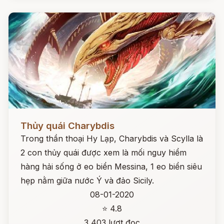
Đọc ngay
Thủy quái Charybdis
Trong thần thoại Hy Lạp, Charybdis và Scylla là
2 con thủy quái được xem là mối nguy hiểm
hàng hải sống ở eo biển Messina, 1 eo biển siêu
hẹp nằm giữa nước Ý và đảo Sicily.
08-01-2020
⭐ 4.8
3,403 lượt đọc