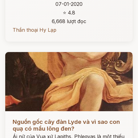
07-01-2020
⭐ 4.8
6,668 lượt đọc
Thần thoại Hy Lạp
Đọc ngay
Nguồn gốc cây đàn Lyde và vì sao con
quạ có mầu lông đen?
Ái nữ của Vua xứ Lapiths, Phlegyas là một thiếu