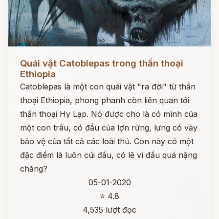
Đọc ngay
Quái vật Catoblepas trong thần thoại
Ethiopia
Catoblepas là một con quái vật "ra đời" từ thần
thoại Ethiopia, phong phanh còn liên quan tới
thần thoại Hy Lạp. Nó được cho là có mình của
một con trâu, có đầu của lợn rừng, lưng có vảy
bảo vệ của tất cả các loài thú. Con này có một
đặc điểm là luôn cúi đầu, có lẽ vì đầu quá nặng
chăng?
05-01-2020
⭐ 4.8
4,535 lượt đọc