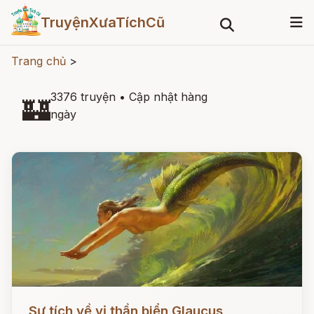
TruyệnXưaTíchCũ
Trang chủ
>
3376 truyện
•
Cập nhật hàng
🏰
ngày
Đọc ngay
Sự tích về vị thần biển Glaucus