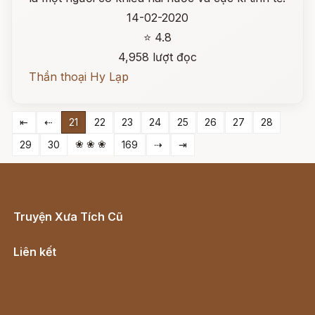
14-02-2020
⭐ 4.8
4,958 lượt đọc
Thần thoại Hy Lạp
⇤
⇠
21
22
23
24
25
26
27
28
❀ ❀ ❀
29
30
169
⇢
⇥
Truyện Xưa Tích Cũ
Cổ tích Việt Nam
Liên kết
Lịch vạn niên
Hà Nội cũ - Món ngon Hà Nội
Truyện kiếm hiệp - Ngôn tình