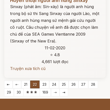
Huyền thoại người anh hùng Sinxay
Sinxay (phát âm: Sỉn-xày) là người anh hùng
trong bộ sử thi Sang Sinxay của người Lào, một
người anh hùng mang sứ mệnh giải cứu người
cô ruột. Câu chuyện về anh đã được chọn làm
chủ đề của SEA Games Vientianne 2009
(Sinxay of the New Era).
11-02-2020
⭐ 4.8
4,661 lượt đọc
Truyện xưa tích cũ
⇤
⇠
21
22
23
24
25
26
27
28
❀ ❀ ❀
29
30
169
⇢
⇥