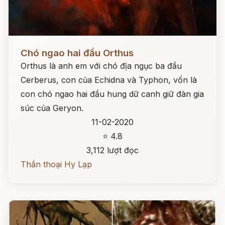
Đọc ngay
Chó ngao hai đầu Orthus
Orthus là anh em với chó địa ngục ba đầu
Cerberus, con của Echidna và Typhon, vốn là
con chó ngao hai đầu hung dữ canh giữ đàn gia
súc của Geryon.
11-02-2020
⭐ 4.8
3,112 lượt đọc
Thần thoại Hy Lạp