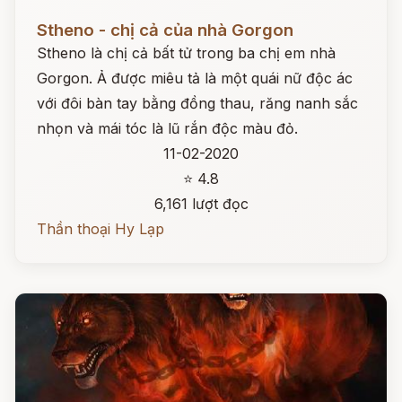
Đọc ngay
Stheno - chị cả của nhà Gorgon
Stheno là chị cả bất tử trong ba chị em nhà
Gorgon. Ả được miêu tả là một quái nữ độc ác
với đôi bàn tay bằng đồng thau, răng nanh sắc
nhọn và mái tóc là lũ rắn độc màu đỏ.
11-02-2020
⭐ 4.8
6,161 lượt đọc
Thần thoại Hy Lạp