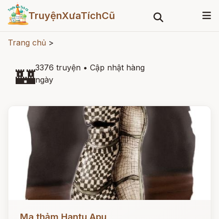
TruyệnXưaTíchCũ
Trang chủ
>
3376 truyện
•
Cập nhật hàng
🏰
ngày
Đọc ngay
Ma thảm Hantu Apu