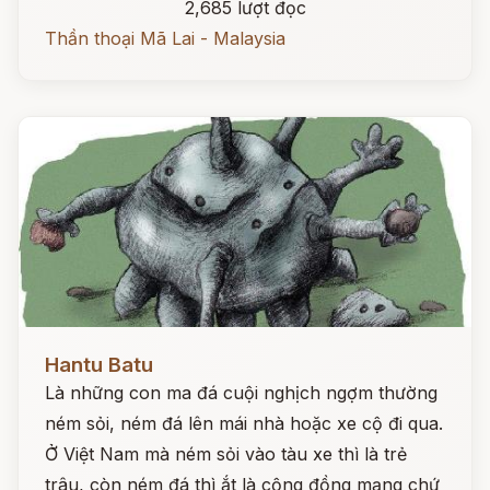
2,685 lượt đọc
Thần thoại Mã Lai - Malaysia
Đọc ngay
Hantu Batu
Là những con ma đá cuội nghịch ngợm thường
ném sỏi, ném đá lên mái nhà hoặc xe cộ đi qua.
Ở Việt Nam mà ném sỏi vào tàu xe thì là trẻ
trâu, còn ném đá thì ắt là cộng đồng mạng chứ