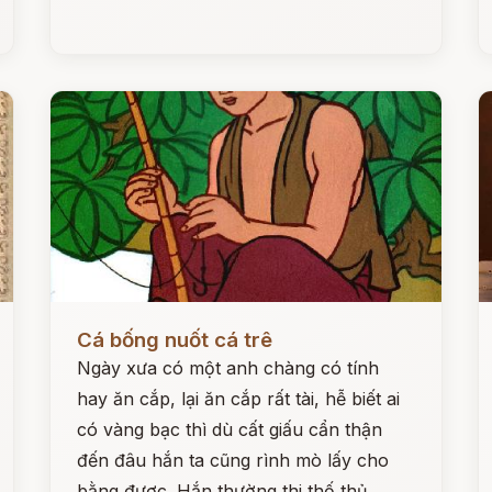
Đọc ngay
Đ
Cá bống nuốt cá trê
Ngày xưa có một anh chàng có tính
hay ăn cắp, lại ăn cắp rất tài, hễ biết ai
có vàng bạc thì dù cất giấu cẩn thận
đến đâu hắn ta cũng rình mò lấy cho
bằng được. Hắn thường thi thố thủ