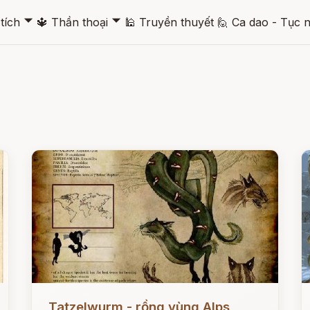
🞃
🞃
tích
🔱
Thần thoại
🕌
Truyền thuyết
🙋
Ca dao - Tục 
Đọc ngay
Đ
Tatzelwurm - rồng vùng Alps