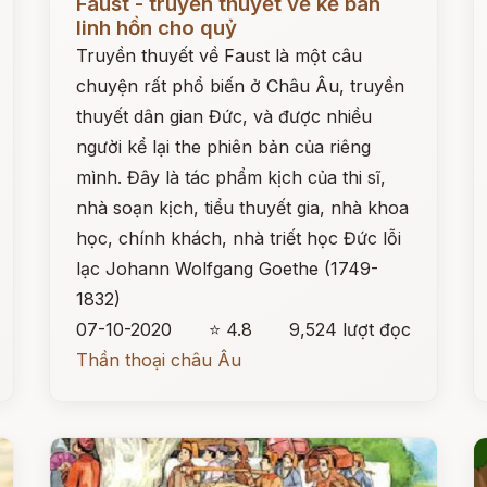
Faust - truyền thuyết về kẻ bán
linh hồn cho quỷ
Truyền thuyết về Faust là một câu
chuyện rất phổ biến ở Châu Âu, truyền
thuyết dân gian Đức, và được nhiều
người kể lại the phiên bản của riêng
mình. Đây là tác phẩm kịch của thi sĩ,
nhà soạn kịch, tiểu thuyết gia, nhà khoa
học, chính khách, nhà triết học Đức lỗi
lạc Johann Wolfgang Goethe (1749-
1832)
07-10-2020
⭐ 4.8
9,524 lượt đọc
Thần thoại châu Âu