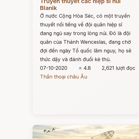
Truyền thuyết các hiệp sĩ núi
Blanik
Ở nước Cộng Hòa Séc, có một truyền
thuyết nổi tiếng về đội quân hiệp sĩ
đang ngủ say trong lòng núi. Đó là đội
quân của Thánh Wenceslas, đang chờ
đợi đến ngày Tổ quốc lâm nguy, họ sẽ
thức dậy và đánh đuổi kẻ thù.
07-10-2020
⭐ 4.8
2,621 lượt đọc
Thần thoại châu Âu