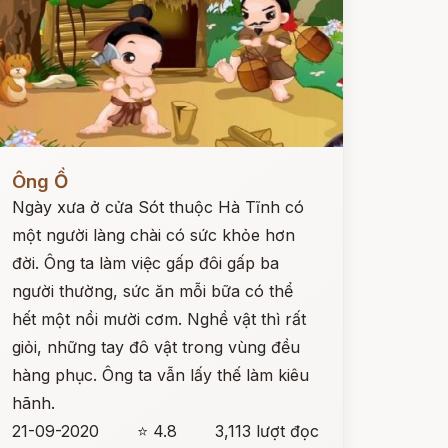
ọc ngay
Ông Ồ
Ngày xưa ở cửa Sót thuộc Hà Tĩnh có
một người làng chài có sức khỏe hơn
đời. Ông ta làm việc gấp đôi gấp ba
người thường, sức ăn mỗi bữa có thể
hết một nồi mười cơm. Nghề vật thì rất
giỏi, những tay đô vật trong vùng đều
hàng phục. Ông ta vẫn lấy thế làm kiêu
hãnh.
21-09-2020
⭐ 4.8
3,113 lượt đọc