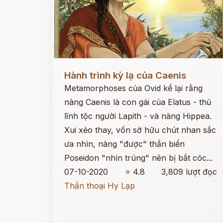
Đọc ngay
Hành trình kỳ lạ của Caenis
Metamorphoses của Ovid kể lại rằng
nàng Caenis là con gái của Elatus - thủ
lĩnh tộc người Lapith - và nàng Hippea.
Xui xẻo thay, vốn sở hữu chút nhan sắc
ưa nhìn, nàng "được" thần biển
Poseidon "nhìn trúng" nên bị bắt cóc...
07-10-2020
⭐ 4.8
3,809 lượt đọc
Thần thoại Hy Lạp