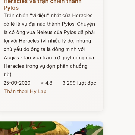
Heracles và trận chiến thành
Pylos
Trận chiến "vi diệu" nhất của Heracles
có lẽ là vụ đại náo thành Pylos. Chuyện
là có ông vua Neleus của Pylos đã phải
tội với Heracles (vì nhiều lý do, nhưng
chủ yếu do ông ta là đồng minh với
Augias - lão vua tráo trở quỵt công của
Heracles trong vụ dọn phân chuồng
bò).
25-09-2020
⭐ 4.8
3,299 lượt đọc
Thần thoại Hy Lạp