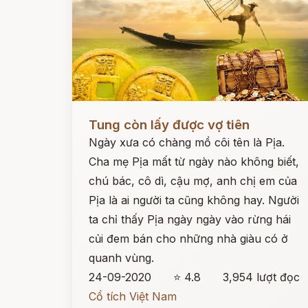
Đọc ngay
Tung còn lấy được vợ tiên
Ngày xưa có chàng mồ côi tên là Pịa.
Cha mẹ Pịa mất từ ngày nào không biết,
chú bác, cô dì, cậu mợ, anh chị em của
Pịa là ai người ta cũng không hay. Người
ta chỉ thấy Pịa ngày ngày vào rừng hái
củi đem bán cho những nhà giàu có ở
quanh vùng.
24-09-2020
⭐ 4.8
3,954 lượt đọc
Cổ tích Việt Nam