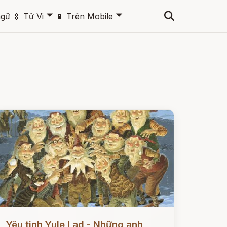
🞃
🞃
ngữ
🔯
Tử Vi
📱
Trên Mobile
ọc ngay
Yêu tinh Yule Lad - Những anh