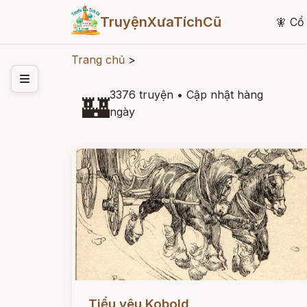
TruyệnXưaTíchCũ
🧚
Cổ 
Trang chủ
>
3376 truyện
•
Cập nhật hàng
🏰
ngày
Đọc ngay
Tiểu yêu Kobold