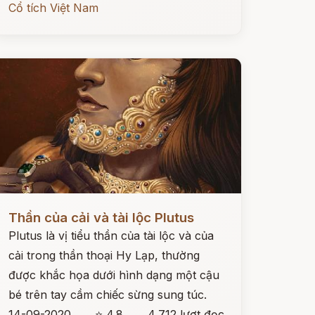
Cổ tích Việt Nam
ọc ngay
Thần của cải và tài lộc Plutus
Plutus là vị tiểu thần của tài lộc và của
cải trong thần thoại Hy Lạp, thường
được khắc họa dưới hình dạng một cậu
bé trên tay cầm chiếc sừng sung túc.
14-09-2020
⭐ 4.8
4,712 lượt đọc