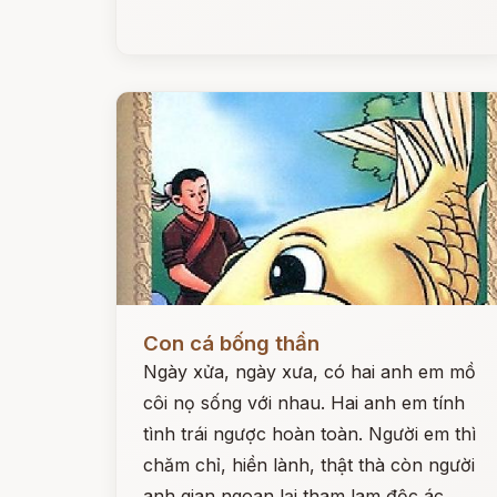
Đọc ngay
Con cá bống thần
Ngày xửa, ngày xưa, có hai anh em mồ
côi nọ sống với nhau. Hai anh em tính
tình trái ngược hoàn toàn. Người em thì
chăm chỉ, hiền lành, thật thà còn người
anh gian ngoan lại tham lam độc ác.