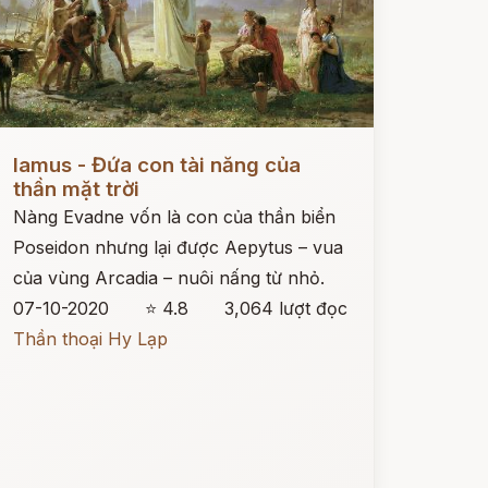
ọc ngay
Iamus - Đứa con tài năng của
thần mặt trời
Nàng Evadne vốn là con của thần biển
Poseidon nhưng lại được Aepytus – vua
của vùng Arcadia – nuôi nấng từ nhỏ.
07-10-2020
⭐ 4.8
3,064 lượt đọc
Thần thoại Hy Lạp