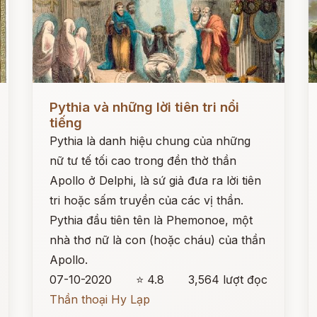
Đọc ngay
Đ
Pythia và những lời tiên tri nổi
tiếng
Pythia là danh hiệu chung của những
nữ tư tế tối cao trong đền thờ thần
Apollo ở Delphi, là sứ giả đưa ra lời tiên
tri hoặc sấm truyền của các vị thần.
Pythia đầu tiên tên là Phemonoe, một
nhà thơ nữ là con (hoặc cháu) của thần
Apollo.
07-10-2020
⭐ 4.8
3,564 lượt đọc
Thần thoại Hy Lạp