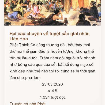
Đọc ngay
Hai câu chuyện về tuyệt sắc giai nhân
Liên Hoa
Phật Thích Ca cũng thường nói, hết thảy mọi
thứ nơi thế gian đều là huyễn tượng, không thể
tồn tại lâu được. Trăm năm đời người trôi nhanh
như bóng câu qua cửa sổ, bất kể dung mạo có
xinh đẹp như thế nào thì rồi cũng sẽ bị thời gian
làm cho phai tàn.
25-03-2020
⭐ 4.8
4,034 lượt đọc
Truyện cổ nhà Phật