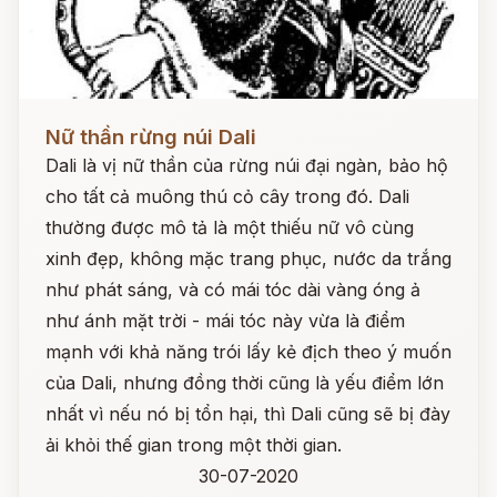
Đọc ngay
Nữ thần rừng núi Dali
Dali là vị nữ thần của rừng núi đại ngàn, bảo hộ
cho tất cả muông thú cỏ cây trong đó. Dali
thường được mô tả là một thiếu nữ vô cùng
xinh đẹp, không mặc trang phục, nước da trắng
như phát sáng, và có mái tóc dài vàng óng ả
như ánh mặt trời - mái tóc này vừa là điểm
mạnh với khả năng trói lấy kẻ địch theo ý muốn
của Dali, nhưng đồng thời cũng là yếu điểm lớn
nhất vì nếu nó bị tổn hại, thì Dali cũng sẽ bị đày
ải khỏi thế gian trong một thời gian.
30-07-2020