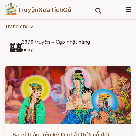
TruyệnXưaTíchCũ
Trang chủ
>
3376 truyện
•
Cập nhật hàng
🏰
ngày
Đọc ngay
Ba vị thần tiên kỳ lạ nhất thời cổ đại