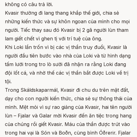
không có câu trả lời.
Kvasir thường đi lang thang khắp thế giới, chia sẻ
những kiến thức và sự khôn ngoan của mình cho mọi
người. Tiếc thay sau đó Kvasir bị 2 gã người lùn tham
lam giết chết vì ghen tị với trí tuệ của ông.
Khi Loki lẩn trốn vì bị các vị thần truy đuổi, Kvasir là
người đầu tiên bước vào nhà của Loki và từ hình dạng
tấm lưới trong tro lò sưởi đã nhận ra rằng Loki đang
đội lốt cá, và nhờ thế các vị thần bắt được Loki về trị
tội.
Trong Skáldskaparmál, Kvasir đi chu du trên mặt đất,
dạy cho con người kiến thức, chia sẻ sự thông thái của
mình. Mệt mỏi vì sự rao giảng của Kvasir, hai tên người
lùn – Fjalar và Galar mời Kvasir đến ăn tiệc trong hang
của chúng rồi giết Kvasir. Máu của thần được trút vào
trong hai vại là Són và Boðn, cùng bình Óðrerir. Fjalar