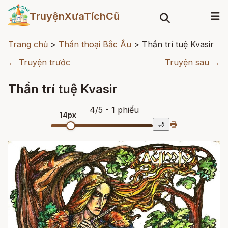
TruyệnXưaTíchCũ
Trang chủ
>
Thần thoại Bắc Âu
>
Thần trí tuệ Kvasir
← Truyện trước
Truyện sau →
Thần trí tuệ Kvasir
4
/
5
- 1
phiếu
14px
🖶
🌙