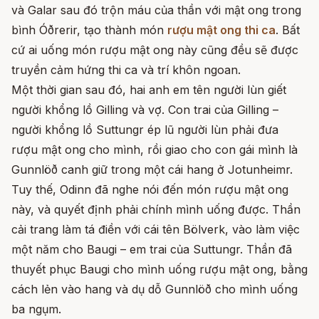
và Galar sau đó trộn máu của thần với mật ong trong
bình Óðrerir, tạo thành món
rượu mật ong thi ca
. Bất
cứ ai uống món rượu mật ong này cũng đều sẽ được
truyền cảm hứng thi ca và trí khôn ngoan.
Một thời gian sau đó, hai anh em tên người lùn giết
người khổng lồ Gilling và vợ. Con trai của Gilling –
người khổng lồ Suttungr ép lũ người lùn phải đưa
rượu mật ong cho mình, rồi giao cho con gái mình là
Gunnlöð canh giữ trong một cái hang ở Jotunheimr.
Tuy thế, Odinn đã nghe nói đến món rượu mật ong
này, và quyết định phải chính mình uống được. Thần
cải trang làm tá điền với cái tên Bölverk, vào làm việc
một năm cho Baugi – em trai của Suttungr. Thần đã
thuyết phục Baugi cho mình uống rượu mật ong, bằng
cách lẻn vào hang và dụ dỗ Gunnlöð cho mình uống
ba ngụm.