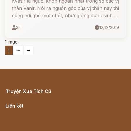
Kvasir là người khôn ngoan nhất trong số các vị
thần Vanir. Nói ra nguồn gốc của vị thần này thì
cũng hơi ghê một chút, nhưng ông được sinh ra
từ một bãi nước bọt của hai nhóm thần – Aesir
ST
12/12/2019
và Vanir.
1 mục
1
⇢
⇥
Truyện Xưa Tích Cũ
Cổ tích Việt Nam
Liên kết
Lịch vạn niên
Hà Nội cũ - Món ngon Hà Nội
Truyện kiếm hiệp - Ngôn tình