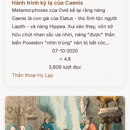
Hành trình kỳ lạ của Caenis
Metamorphoses của Ovid kể lại rằng nàng
Caenis là con gái của Elatus - thủ lĩnh tộc người
Lapith - và nàng Hippea. Xui xẻo thay, vốn sở
hữu chút nhan sắc ưa nhìn, nàng "được" thần
biển Poseidon "nhìn trúng" nên bị bắt cóc...
07-10-2020
⭐ 4.8
3,809 lượt đọc
Thần thoại Hy Lạp