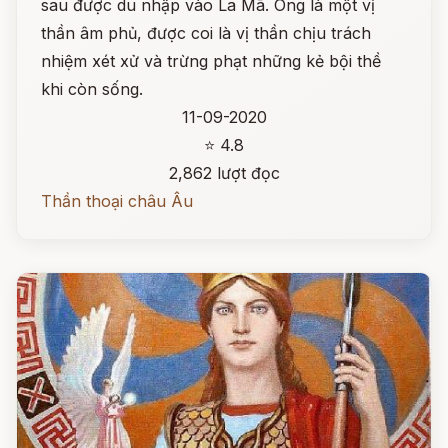
sau được du nhập vào La Mã. Ông là một vị
thần âm phủ, được coi là vị thần chịu trách
nhiệm xét xử và trừng phạt những kẻ bội thề
khi còn sống.
11-09-2020
⭐ 4.8
2,862 lượt đọc
Thần thoại châu Âu