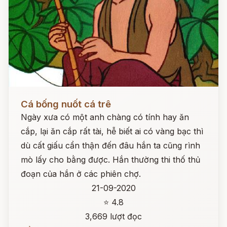
Đọc ngay
Cá bống nuốt cá trê
Ngày xưa có một anh chàng có tính hay ăn
cắp, lại ăn cắp rất tài, hễ biết ai có vàng bạc thì
dù cất giấu cẩn thận đến đâu hắn ta cũng rình
mò lấy cho bằng được. Hắn thường thi thố thủ
đoạn của hắn ở các phiên chợ.
21-09-2020
⭐ 4.8
3,669 lượt đọc