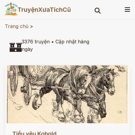
TruyệnXưaTíchCũ
Trang chủ
>
3376 truyện
•
Cập nhật hàng
🏰
ngày
Đọc ngay
Tiểu yêu Kobold