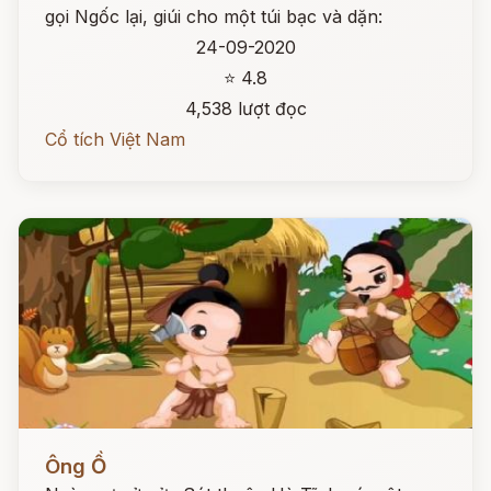
gọi Ngốc lại, giúi cho một túi bạc và dặn:
24-09-2020
⭐ 4.8
4,538 lượt đọc
Cổ tích Việt Nam
Đọc ngay
Ông Ồ