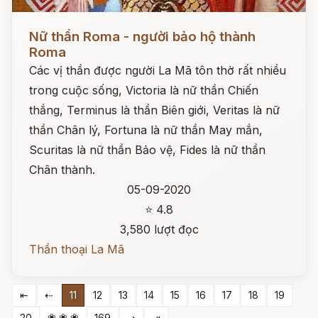
Đọc ngay
Nữ thần Roma - người bảo hộ thành
Roma
Các vị thần được người La Mã tôn thờ rất nhiều
trong cuộc sống, Victoria là nữ thần Chiến
thắng, Terminus là thần Biên giới, Veritas là nữ
thần Chân lý, Fortuna là nữ thần May mắn,
Scuritas là nữ thần Bảo vệ, Fides là nữ thần
Chân thành.
05-09-2020
⭐ 4.8
3,580 lượt đọc
Thần thoại La Mã
⇤
⇠
11
12
13
14
15
16
17
18
19
❀ ❀ ❀
20
169
⇢
⇥