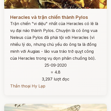
Đọc ngay
Heracles và trận chiến thành Pylos
Trận chiến "vi diệu" nhất của Heracles có lẽ là
vụ đại náo thành Pylos. Chuyện là có ông vua
Neleus của Pylos đã phải tội với Heracles (vì
nhiều lý do, nhưng chủ yếu do ông ta là đồng
minh với Augias - lão vua tráo trở quỵt công
của Heracles trong vụ dọn phân chuồng bò).
25-09-2020
⭐ 4.8
3,297 lượt đọc
Thần thoại Hy Lạp