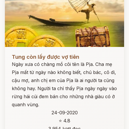
Đọc ngay
Tung còn lấy được vợ tiên
Ngày xưa có chàng mồ côi tên là Pịa. Cha mẹ
Pịa mất từ ngày nào không biết, chú bác, cô dì,
cậu mợ, anh chị em của Pịa là ai người ta cũng
không hay. Người ta chỉ thấy Pịa ngày ngày vào
rừng hái củi đem bán cho những nhà giàu có ở
quanh vùng.
24-09-2020
⭐ 4.8
3,954 lượt đọc