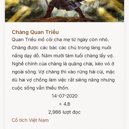
Đọc ngay
Chàng Quan Triều
Quan Triều mồ côi cha mẹ từ ngày còn nhỏ.
Chàng được các bác các chú trong làng nuôi
nấng dạy dỗ. Năm mười tám tuổi chàng lấy vợ.
Nghề chính của chàng là quăng chài, kéo vó ở
ngoài sông. Vợ chàng thì vào rừng hái củi, mặc
dù hai vợ chồng làm việc rất siêng năng nhưng
cuộc sống vẫn thiếu thốn.
14-07-2020
⭐ 4.8
2,986 lượt đọc
Cổ tích Việt Nam