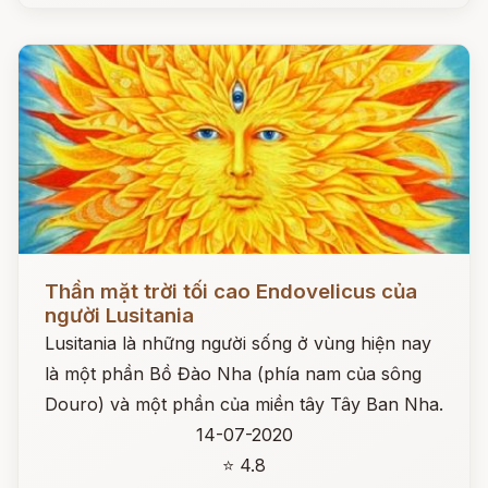
Đọc ngay
Thần mặt trời tối cao Endovelicus của
người Lusitania
Lusitania là những người sống ở vùng hiện nay
là một phần Bồ Đào Nha (phía nam của sông
Douro) và một phần của miền tây Tây Ban Nha.
14-07-2020
⭐ 4.8