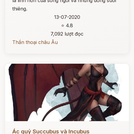
là linh hồn của sông ngòi và những dòng suối
thiêng.
13-07-2020
⭐ 4.8
7,092 lượt đọc
Thần thoại châu Âu
Đọc ngay
Ác quỷ Succubus và Incubus