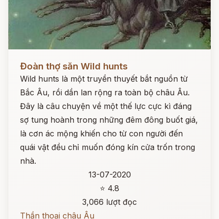
Đọc ngay
Đoàn thợ săn Wild hunts
Wild hunts là một truyền thuyết bắt nguồn từ
Bắc Âu, rồi dần lan rộng ra toàn bộ châu Âu.
Đây là câu chuyện về một thế lực cực kì đáng
sợ tung hoành trong những đêm đông buốt giá,
là cơn ác mộng khiến cho từ con người đến
quái vật đều chỉ muốn đóng kín cửa trốn trong
nhà.
13-07-2020
⭐ 4.8
3,066 lượt đọc
Thần thoại châu Âu