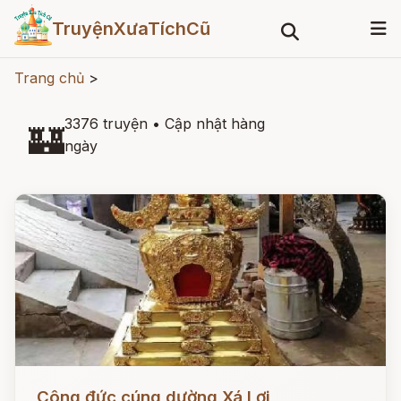
TruyệnXưaTíchCũ
Trang chủ
>
3376 truyện
•
Cập nhật hàng
🏰
ngày
Đọc ngay
Công đức cúng dường Xá Lợi