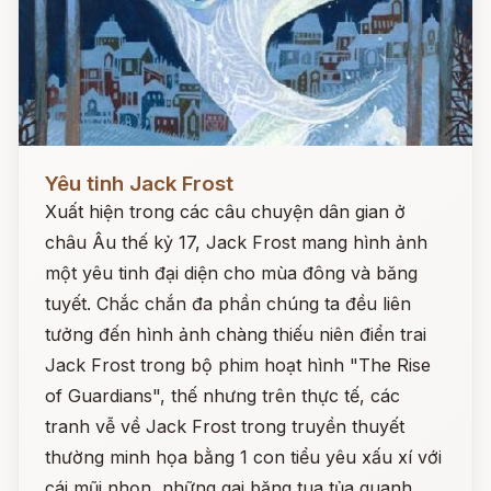
Đọc ngay
Yêu tinh Jack Frost
Xuất hiện trong các câu chuyện dân gian ở
châu Âu thế kỷ 17, Jack Frost mang hình ảnh
một yêu tinh đại diện cho mùa đông và băng
tuyết. Chắc chắn đa phần chúng ta đều liên
tưởng đến hình ảnh chàng thiếu niên điển trai
Jack Frost trong bộ phim hoạt hình "The Rise
of Guardians", thế nhưng trên thực tế, các
tranh vễ về Jack Frost trong truyền thuyết
thường minh họa bằng 1 con tiểu yêu xấu xí với
cái mũi nhọn, những gai băng tua tủa quanh