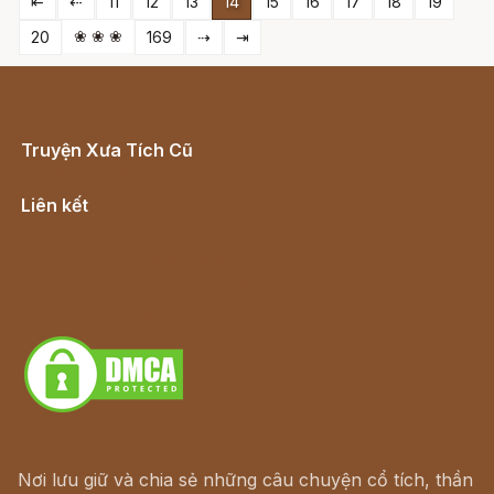
⇤
⇠
11
12
13
14
15
16
17
18
19
❀ ❀ ❀
20
169
⇢
⇥
Truyện Xưa Tích Cũ
Cổ tích Việt Nam
Liên kết
Lịch vạn niên
Hà Nội cũ - Món ngon Hà Nội
Truyện kiếm hiệp - Ngôn tình
Download - Tải Miễn Phí
Nơi lưu giữ và chia sẻ những câu chuyện cổ tích, thần