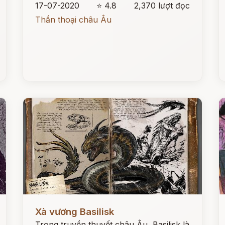
17-07-2020
⭐ 4.8
2,370 lượt đọc
Thần thoại châu Âu
Đọc ngay
Đ
Xà vương Basilisk
Trong truyền thuyết châu Âu, Basilisk là