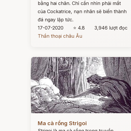
bằng hai chân. Chỉ cần nhìn phải mắt
của Cockatrice, nạn nhân sẽ biến thành
đá ngay lập tức.
17-07-2020
⭐ 4.8
3,946 lượt đọc
Thần thoại châu Âu
Đọc ngay
Ma cà rồng Strigoi
Strigoi là ma cà rồng trong truyền