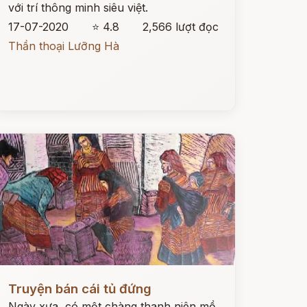
với trí thông minh siêu việt.
17-07-2020
⭐ 4.8
2,566 lượt đọc
Thần thoại Lưỡng Hà
ọc ngay
Truyện bán cái tủ đứng
Ngày xưa, có một chàng thanh niên mồ