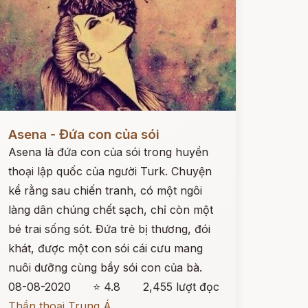
ọc ngay
Asena - Đứa con của sói
Asena là đứa con của sói trong huyền
thoại lập quốc của người Turk. Chuyện
kể rằng sau chiến tranh, có một ngôi
làng dân chúng chết sạch, chỉ còn một
bé trai sống sót. Đứa trẻ bị thương, đói
khát, được một con sói cái cưu mang
nuôi dưỡng cùng bầy sói con của bà.
08-08-2020
⭐ 4.8
2,455 lượt đọc
Thần thoại Trung Á