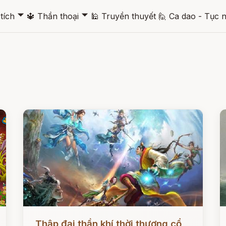
🞃
🞃
tích
🔱
Thần thoại
🕌
Truyền thuyết
🙋
Ca dao - Tục 
Đọc ngay
Đ
Thập đại thần khí thời thượng cổ