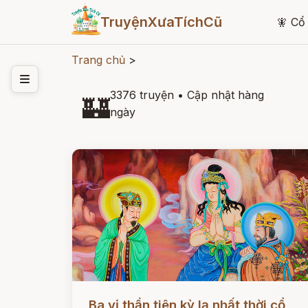
TruyệnXưaTíchCũ
🧚
Cổ 
Trang chủ
>
3376 truyện
•
Cập nhật hàng
🏰
ngày
Đọc ngay
Ba vị thần tiên kỳ lạ nhất thời cổ