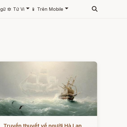
🞃
🞃
ngữ
🔯
Tử Vi
📱
Trên Mobile
ọc ngay
Truyền thuyết về người Hà Lan