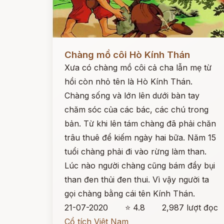
Đọc ngay
Chàng mồ côi Hò Kính Thán
Xưa có chàng mồ côi cả cha lẫn mẹ từ
hồi còn nhỏ tên là Hò Kính Thán.
Chàng sống và lớn lên dưới bàn tay
chăm sóc của các bác, các chú trong
bản. Từ khi lên tám chàng đã phải chăn
trâu thuê để kiếm ngày hai bữa. Năm 15
tuổi chàng phải đi vào rừng làm than.
Lúc nào người chàng cũng bám đầy bụi
than đen thủi đen thui. Vì vậy người ta
gọi chàng bằng cái tên Kính Thán.
21-07-2020
⭐ 4.8
2,987 lượt đọc
Cổ tích Việt Nam