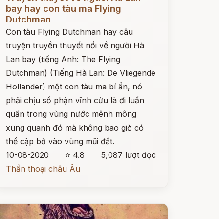
bay hay con tàu ma Flying
Dutchman
Con tàu Flying Dutchman hay câu
truyện truyền thuyết nổi về người Hà
Lan bay (tiếng Anh: The Flying
Dutchman) (Tiếng Hà Lan: De Vliegende
Hollander) một con tàu ma bí ẩn, nó
phải chịu số phận vĩnh cửu là đi luẩn
quẩn trong vùng nước mênh mông
xung quanh đó mà không bao giờ có
thể cập bờ vào vùng mũi đất.
10-08-2020
⭐ 4.8
5,087 lượt đọc
Thần thoại châu Âu