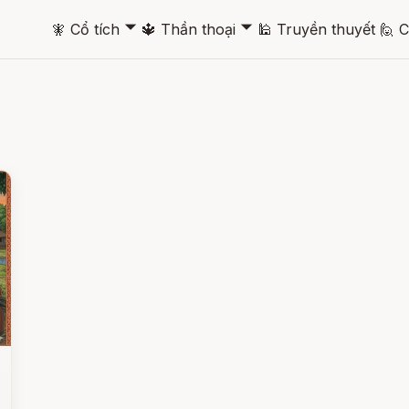
🞃
🞃
🧚
Cổ tích
🔱
Thần thoại
🕌
Truyền thuyết
🙋
C