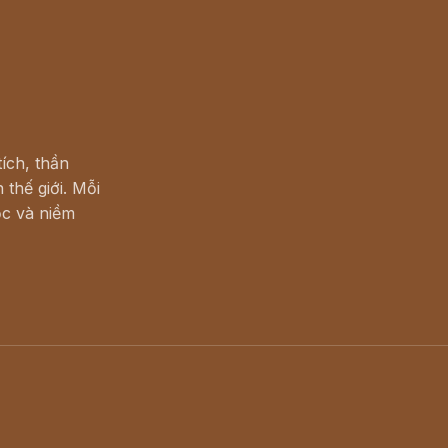
ích, thần
 thế giới. Mỗi
c và niềm