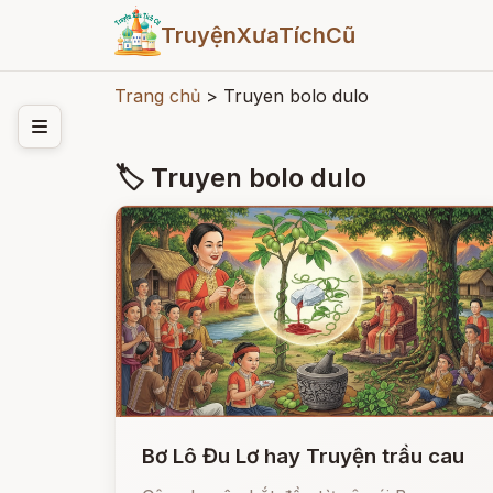
TruyệnXưaTíchCũ
Trang chủ
>
Truyen bolo dulo
🏷 Truyen bolo dulo
Bơ Lô Đu Lơ hay Truyện trầu cau