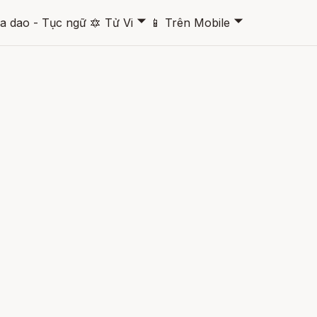
🞃
🞃
a dao - Tục ngữ
🔯
Tử Vi
📱
Trên Mobile