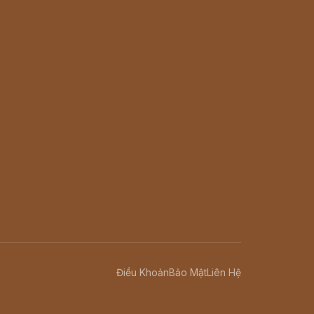
Điều Khoản
Bảo Mật
Liên Hệ