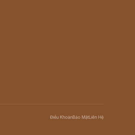
Điều Khoản
Bảo Mật
Liên Hệ