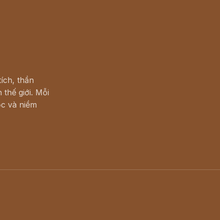
ích, thần
 thế giới. Mỗi
c và niềm