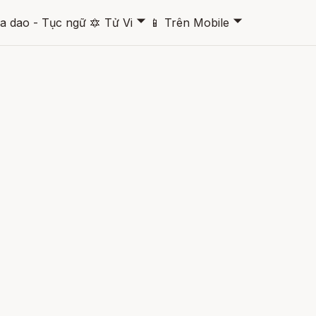
🞃
🞃
a dao - Tục ngữ
🔯
Tử Vi
📱
Trên Mobile