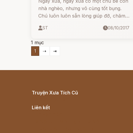
Ngày xửa, ngày xưa có một chú bé con
nhà nghèo, nhưng vô cùng tốt bụng.
Chú luôn luôn sẵn lòng giúp đỡ, chăm
sóc mọi người, mọi vật xung quanh
ST
08/10/2017
mình. Vì thế cứ mỗi độ xuân về, chim
chóc lại ríu rít kéo nhau tới làm tổ, hót
1 mục
vang quanh nhà chú bé.
1
⇢
⇥
Truyện Xưa Tích Cũ
Cổ tích Việt Nam
Liên kết
Lịch vạn niên
Hà Nội cũ - Món ngon Hà Nội
Truyện kiếm hiệp - Ngôn tình