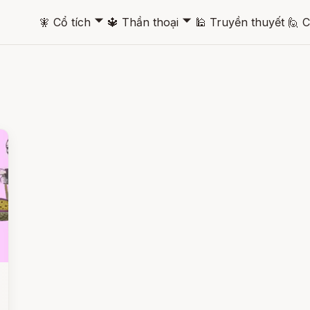
🞃
🞃
🧚
Cổ tích
🔱
Thần thoại
🕌
Truyền thuyết
🙋
C