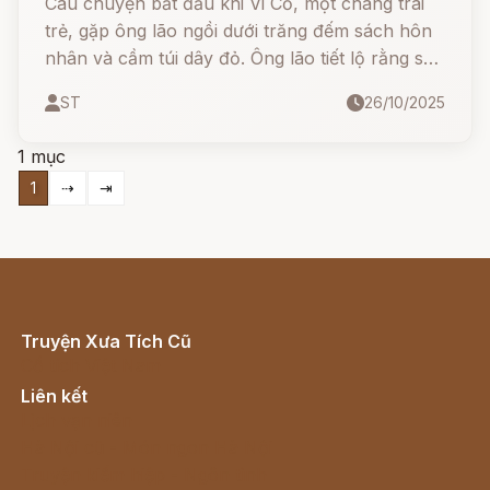
Câu chuyện bắt đầu khi Vi Cố, một chàng trai
trẻ, gặp ông lão ngồi dưới trăng đếm sách hôn
nhân và cầm túi dây đỏ. Ông lão tiết lộ rằng sợi
dây đỏ định mệnh sẽ kết nối những người có
ST
26/10/2025
duyên làm vợ chồng. Vi Cố không tin ...
1 mục
1
⇢
⇥
Truyện Xưa Tích Cũ
Cổ tích Việt Nam
Liên kết
Lịch vạn niên
Hà Nội cũ - Món ngon Hà Nội
Truyện kiếm hiệp - Ngôn tình