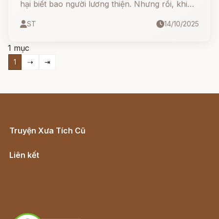
hại biết bao người lương thiện. Nhưng rồi, khi
bước xuống cõi âm, hắn nhìn thấy chính “chiếc
ST
14/10/2025
gông tội lỗi” đang chờ mình… Và từ giây phút
đó, một hành trình chuộc lỗi kỳ lạ bắt đầu –
1 mục
khiến cả Diêm Vương cũng phải đổi ý!
1
⇢
⇥
Truyện Xưa Tích Cũ
Cổ tích Việt Nam
Liên kết
Lịch vạn niên
Hà Nội cũ - Món ngon Hà Nội
Truyện kiếm hiệp - Ngôn tình
Download - Tải Miễn Phí