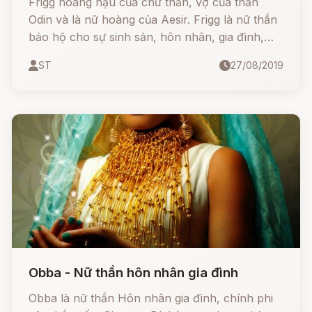
Frigg hoàng hậu của chư thần, vợ của thần
Odin và là nữ hoàng của Aesir. Frigg là nữ thần
bảo hộ cho sự sinh sản, hôn nhân, gia đình,
tình mẫu tử và sự phì nhiêu. Bà được cho là
ST
27/08/2019
thần bảo hộ cho phụ nữ, hạnh phúc gia đình.
Ngoài ra, Frigg còn được cho là nữ thần tiên tri,
bởi vì ngay cả Odin và Freyja đều nói rằng Frigg
biết tất cả số phận nhưng bà không nói. Tên
của Frigg có nguồn gốc từ chữ Fri, nghĩa là
"yêu".
Obba - Nữ thần hôn nhân gia đình
Obba là nữ thần Hôn nhân gia đình, chính phi