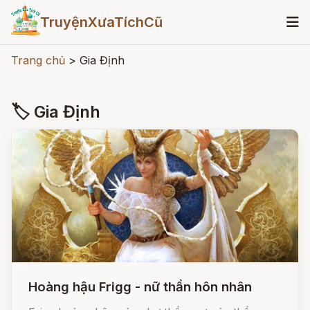
TruyệnXưaTíchCũ
Trang chủ
>
Gia Định
🏷 Gia Định
Hoàng hậu Frigg - nữ thần hôn nhân