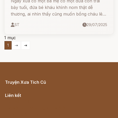
Ngày xưa có một bà mẹ có một đứa con trai
bảy tuổi, đứa bé kháu khỉnh nom thật dễ
thương, ai nhìn thấy cũng muốn bồng cháu lên
cưng. Bà quý con hơn tất cả mọi thứ khác trên
ST
29/07/2025
đời. Nhưng một ngày kia bỗng dưng đứa bé lăn
ra bệnh, nó được chúa gọi về trời. Bà mẹ hết
1 mục
sức khổ tâm, bà khóc suốt ngày đêm.
1
⇢
⇥
Truyện Xưa Tích Cũ
Cổ tích Việt Nam
Liên kết
Lịch vạn niên
Hà Nội cũ - Món ngon Hà Nội
Truyện kiếm hiệp - Ngôn tình