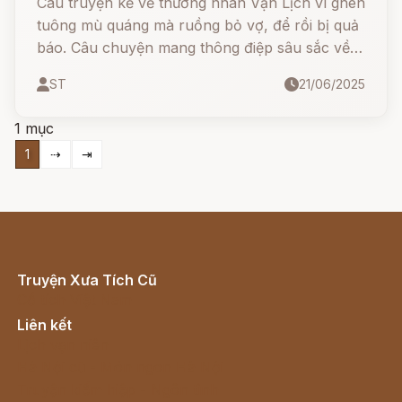
Câu truyện kể về thương nhân Vạn Lịch vì ghen
tuông mù quáng mà ruồng bỏ vợ, để rồi bị quả
báo. Câu chuyện mang thông điệp sâu sắc về
lòng vị tha, sự chuyển hóa từ đau khổ thành
ST
21/06/2025
hạnh phúc và bài học nhân quả thấm thía.
1 mục
1
⇢
⇥
Truyện Xưa Tích Cũ
Cổ tích Việt Nam
Liên kết
Lịch vạn niên
Hà Nội cũ - Món ngon Hà Nội
Truyện kiếm hiệp - Ngôn tình