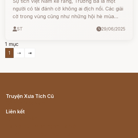
Sự tích Việt Nam kể rằng, Trương Ba là một
người có tài đánh cờ không ai địch nổi. Các giải
cờ trong vùng cũng như những hội hè mùa
xuân đều về tay anh. Tiếng đồn vang khắp
ST
29/06/2025
trong và ngoài nước.
1 mục
1
⇢
⇥
Truyện Xưa Tích Cũ
Cổ tích Việt Nam
Liên kết
Lịch vạn niên
Hà Nội cũ - Món ngon Hà Nội
Truyện kiếm hiệp - Ngôn tình