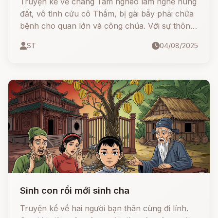
Truyện kể về chàng Tâm nghèo làm nghề nung
đất, vô tình cứu cô Thắm, bị gài bẫy phải chữa
bệnh cho quan lớn và công chúa. Với sự thông
minh, hóm hỉnh và tình cảm chân thành, Tâm
ST
04/08/2025
không chỉ vượt qua thử thách mà còn giành lại
được tình yêu.
Sinh con rồi mới sinh cha
Truyện kể về hai người bạn thân cùng đi lính.