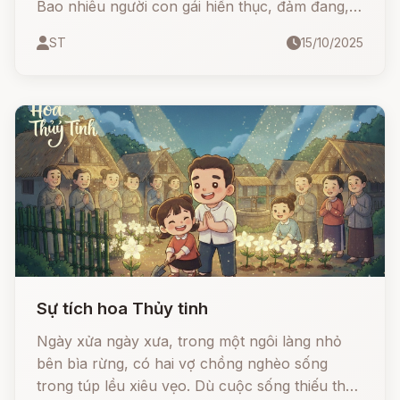
Bao nhiêu người con gái hiền thục, đảm đang,
hắn đều chê bai. Nhưng ông Trời không bao
ST
15/10/2025
giờ dung thứ kẻ chỉ nhìn vẻ ngoài mà quên đi
cái đẹp của tâm hồn... Và rồi, Ngọc Hoàng đã
sai một nàng tiên xuống trần gian để dạy cho
chàng ta một bài học nhớ đời.
Sự tích hoa Thủy tinh
Ngày xửa ngày xưa, trong một ngôi làng nhỏ
bên bìa rừng, có hai vợ chồng nghèo sống
trong túp lều xiêu vẹo. Dù cuộc sống thiếu thốn