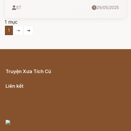
bằng bánh kẹo của một mụ phù thủy độc ác.
ST
29/05/2025
Bằng trí thông minh và sự gan dạ, họ đã vượt
qua mọi thử thách, chiến thắng cái ác và trở về
1 mục
an toàn.
1
⇢
⇥
Truyện Xưa Tích Cũ
Cổ tích Việt Nam
Liên kết
Lịch vạn niên
Hà Nội cũ - Món ngon Hà Nội
Truyện kiếm hiệp - Ngôn tình
Download - Tải Miễn Phí