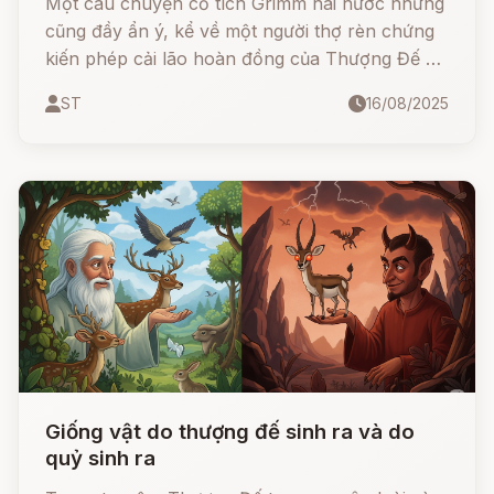
Một câu chuyện cổ tích Grimm hài hước nhưng
cũng đầy ẩn ý, kể về một người thợ rèn chứng
kiến phép cải lão hoàn đồng của Thượng Đế và
Thánh Pétrus. Từ sự tò mò và mong muốn giúp
ST
16/08/2025
bà dì già yếu, anh đã thử làm theo… nhưng kết
quả lại tạo nên thủy tổ của loài khỉ ngày nay
Giống vật do thượng đế sinh ra và do
quỷ sinh ra