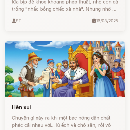
lừa bịp để khoe khoang phép thuật, nhờ con gà
trống "nhấc bổng chiếc xà nhà". Nhưng nhờ sự
thông minh của một cô gái, sự thật được vạch
ST
16/08/2025
trần: đó chỉ là một cọng rơm mà thôi.
Hên xui
Chuyện gì xảy ra khi một bác nông dân chất
phác cãi nhau với... lũ ếch và chó săn, rồi vô