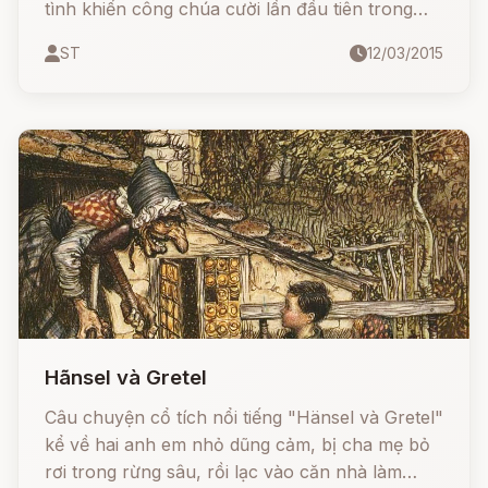
tình khiến công chúa cười lần đầu tiên trong
đời? 😆 Một truyện cổ Grimm cực kỳ hài hước,
ST
12/03/2015
đậm chất châm biếm và thông minh, mang đến
tiếng cười nhưng cũng đầy ẩn ý sâu xa về lòng
tin và sự thật thà.
Hãnsel và Gretel
Câu chuyện cổ tích nổi tiếng "Hänsel và Gretel"
kể về hai anh em nhỏ dũng cảm, bị cha mẹ bỏ
rơi trong rừng sâu, rồi lạc vào căn nhà làm