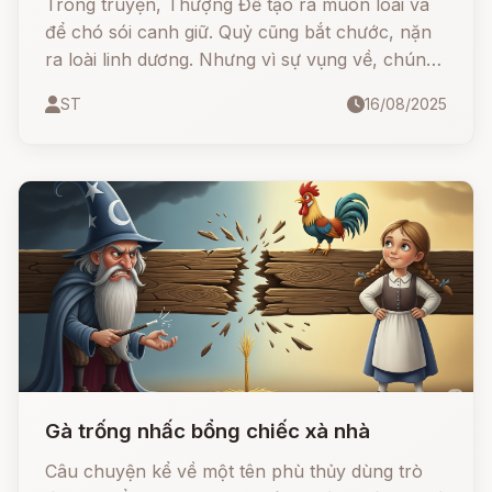
Trong truyện, Thượng Đế tạo ra muôn loài và
để chó sói canh giữ. Quỷ cũng bắt chước, nặn
ra loài linh dương. Nhưng vì sự vụng về, chúng
vừa có đuôi cụt, vừa mang đôi mắt giống như
ST
16/08/2025
mắt quỷ. Câu chuyện vừa huyền bí, vừa mang
tính răn dạy: những gì bắt chước một cách mù
quáng sẽ chẳng thể tốt đẹp.
Gà trống nhấc bổng chiếc xà nhà
Câu chuyện kể về một tên phù thủy dùng trò