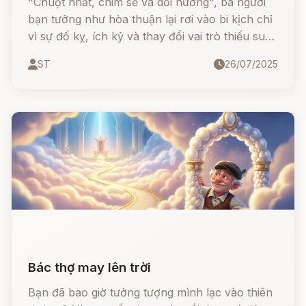
"Chuột nhắt, chim sẻ và dồi nướng", ba người
bạn tưởng như hòa thuận lại rơi vào bi kịch chỉ
vì sự đố kỵ, ích kỷ và thay đổi vai trò thiếu suy
nghĩ. Một câu chuyện ngụ ngôn hiện đại mang
ST
26/07/2025
màu sắc châm biếm sâu cay, được Grimm kể lại
theo lối hài hước đen tối, mở đầu vui nhộn
nhưng kết thúc lại đầy... ám ảnh.
Bác thợ may lên trời
Bạn đã bao giờ tưởng tượng mình lạc vào thiên