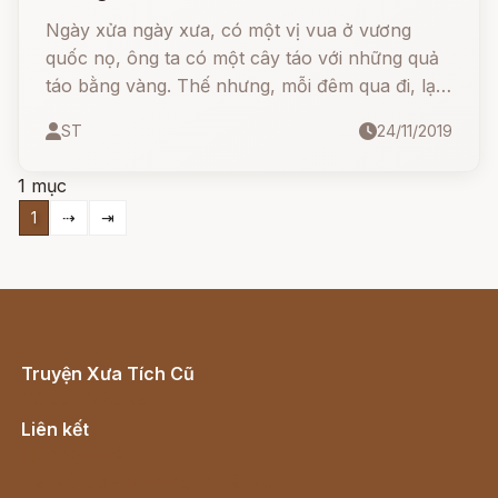
Ngày xửa ngày xưa, có một vị vua ở vương
quốc nọ, ông ta có một cây táo với những quả
táo bằng vàng. Thế nhưng, mỗi đêm qua đi, lại
có một quả táo vàng bị đánh cắp.
ST
24/11/2019
1 mục
1
⇢
⇥
Truyện Xưa Tích Cũ
Cổ tích Việt Nam
Liên kết
Lịch vạn niên
Hà Nội cũ - Món ngon Hà Nội