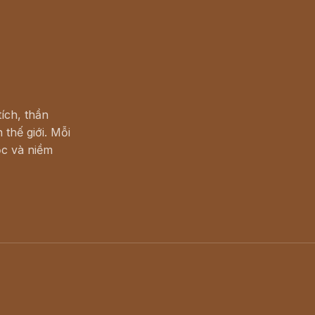
ích, thần
 thế giới. Mỗi
c và niềm