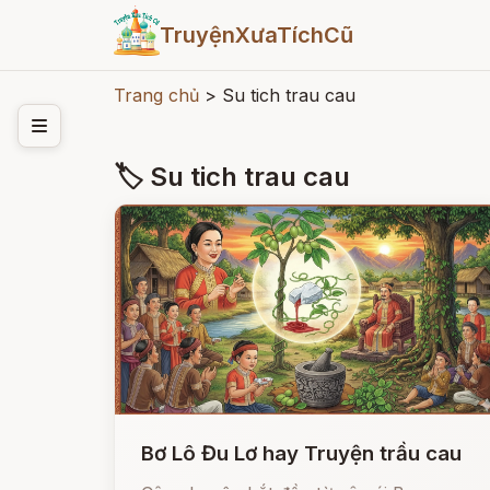
TruyệnXưaTíchCũ
Trang chủ
>
Su tich trau cau
🏷 Su tich trau cau
Bơ Lô Đu Lơ hay Truyện trầu cau