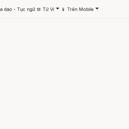
🞃
🞃
a dao - Tục ngữ
🔯
Tử Vi
📱
Trên Mobile