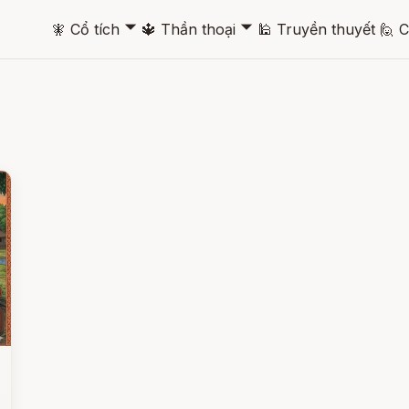
🞃
🞃
🧚
Cổ tích
🔱
Thần thoại
🕌
Truyền thuyết
🙋
C