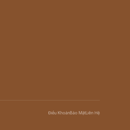
Điều Khoản
Bảo Mật
Liên Hệ