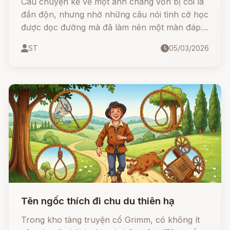
Câu chuyện kể về một anh chàng vốn bị coi là
đần độn, nhưng nhờ những câu nói tình cờ học
được dọc đường mà đã làm nên một màn đáp
trả ngoạn mục trước sự khinh rẻ của nhà vợ và
ST
05/03/2026
gã thầy khóa tham lam
Tên ngốc thích đi chu du thiên hạ
Trong kho tàng truyện cổ Grimm, có không ít