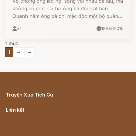
Vợ chồng ông lão nọ, sống với nhau đã lâu, mà
không có con. Cả hai ông bà đều rất bẩn.
Quanh năm ông bà chỉ mặc độc một bộ quần
áo, và không bao giờ tắm giặt. Một hỏm bà lão
ST
18/04/2016
nói với chồng:
1 mục
1
⇢
⇥
Truyện Xưa Tích Cũ
Cổ tích Việt Nam
Liên kết
Lịch vạn niên
Hà Nội cũ - Món ngon Hà Nội
Truyện kiếm hiệp - Ngôn tình