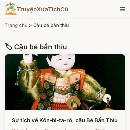
TruyệnXưaTíchCũ
Trang chủ
>
Cậu bé bẩn thỉu
🏷 Cậu bé bẩn thỉu
Sự tích về Kôn-bi-ta-rô, cậu Bé Bẩn Thỉu