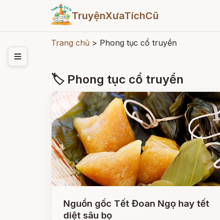
TruyệnXưaTíchCũ
Trang chủ
>
Phong tục cổ truyền
🏷 Phong tục cổ truyền
Nguồn gốc Tết Đoan Ngọ hay tết
diệt sâu bọ