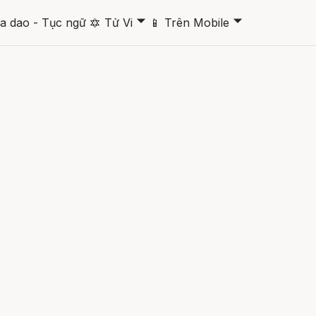
🞃
🞃
a dao - Tục ngữ
🔯
Tử Vi
📱
Trên Mobile