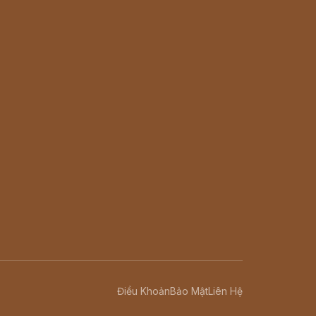
Điều Khoản
Bảo Mật
Liên Hệ