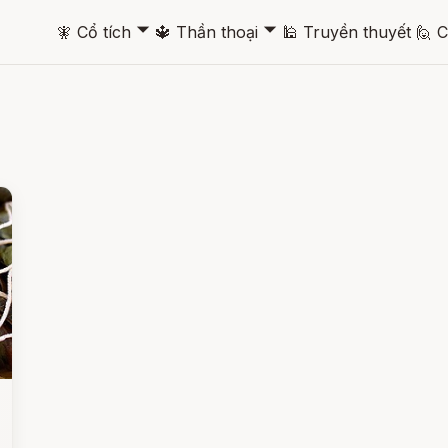
🞃
🞃
🧚
Cổ tích
🔱
Thần thoại
🕌
Truyền thuyết
🙋
C