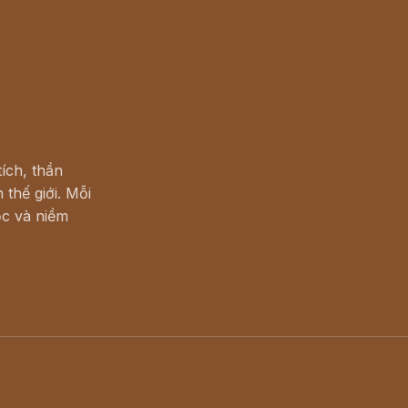
ích, thần
 thế giới. Mỗi
c và niềm