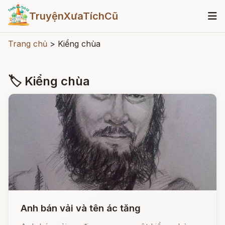
TruyệnXưaTíchCũ
Trang chủ
>
Kiểng chùa
🏷 Kiểng chùa
Anh bán vải và tên ác tăng