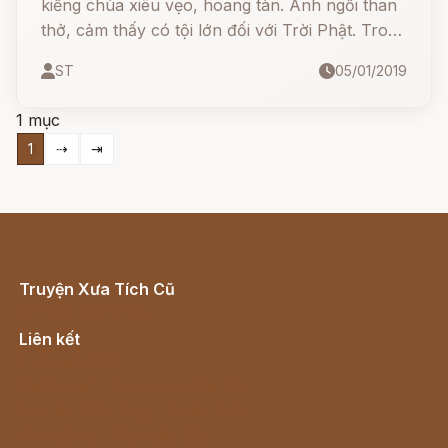
kiểng chùa xiêu vẹo, hoang tàn. Anh ngồi than
thở, cảm thấy có tội lớn đối với Trời Phật. Trong
chùa có tên ác tăng rình nghe được. Hắn bàn
ST
05/01/2019
tán với anh bán vải:
1 mục
1
⇢
⇥
Truyện Xưa Tích Cũ
Cổ tích Việt Nam
Liên kết
Lịch vạn niên
Hà Nội cũ - Món ngon Hà Nội
Truyện kiếm hiệp - Ngôn tình
Download - Tải Miễn Phí