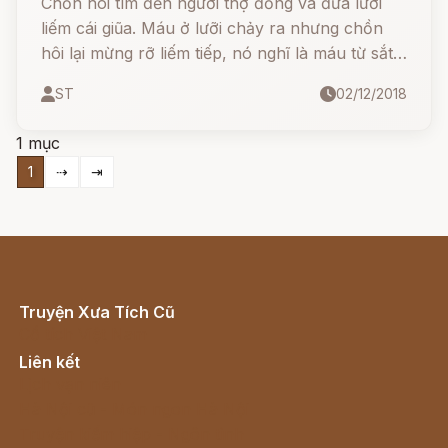
Chồn hôi tìm đến người thợ đồng và đưa lưỡi
liếm cái giũa. Máu ở lưỡi chảy ra nhưng chồn
hôi lại mừng rỡ liếm tiếp, nó nghĩ là máu từ sắt
chảy ra, vì thế mà nó tự làm nát toạc cả cái lưỡi
ST
02/12/2018
của nó.
1 mục
1
⇢
⇥
Truyện Xưa Tích Cũ
Cổ tích Việt Nam
Liên kết
Lịch vạn niên
Hà Nội cũ - Món ngon Hà Nội
Truyện kiếm hiệp - Ngôn tình