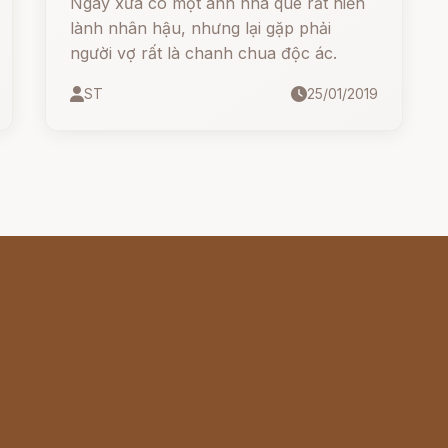
Ngày xưa có một anh nhà quê rất hiền
lành nhân hậu, nhưng lại gặp phải
người vợ rất là chanh chua độc ác.
ST
25/01/2019