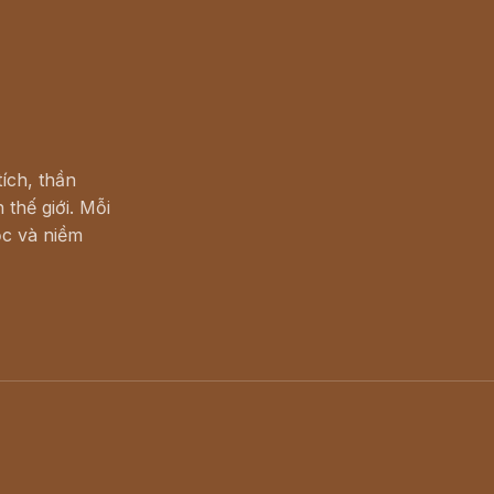
ích, thần
 thế giới. Mỗi
c và niềm