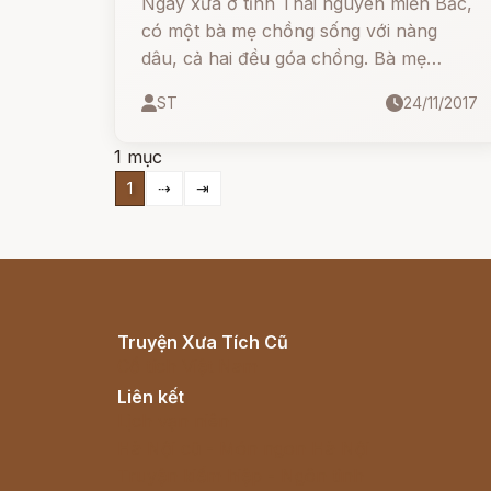
Ngày xưa ở tỉnh Thái nguyên miền Bắc,
có một bà mẹ chồng sống với nàng
dâu, cả hai đều góa chồng. Bà mẹ
chồng đang còn trẻ, không muốn ở
ST
24/11/2017
vậy, nên thường lén lút đi lại với một
người hàng xóm.
1 mục
1
⇢
⇥
Truyện Xưa Tích Cũ
Cổ tích Việt Nam
Liên kết
Lịch vạn niên
Hà Nội cũ - Món ngon Hà Nội
Truyện kiếm hiệp - Ngôn tình