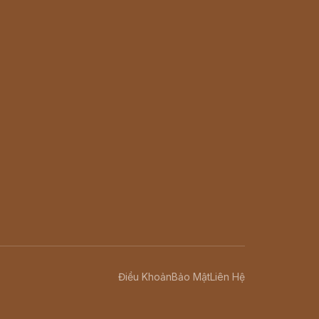
Điều Khoản
Bảo Mật
Liên Hệ