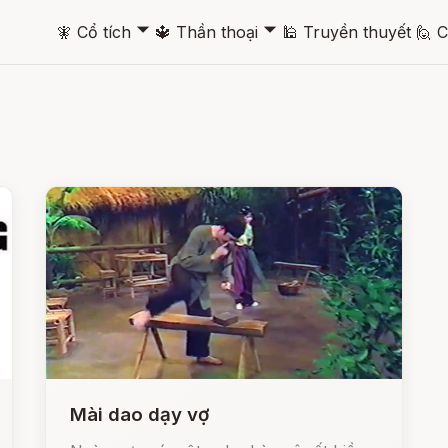
🞃
🞃
🧚
Cổ tích
🔱
Thần thoại
🕌
Truyền thuyết
🙋
C
Mài dao dạy vợ