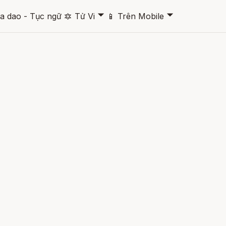
🞃
🞃
a dao - Tục ngữ
🔯
Tử Vi
📱
Trên Mobile