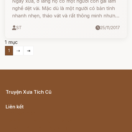
Ngày xưa, ở làng nọ có một người con gái làm
nghề dệt vải. Mặc dù là một người có bản tính
nhanh nhẹn, tháo vát và rất thông minh nhưng
nàng lại lấy phải một người chồng đần độn,
ST
25/11/2017
không làm được gì ra hồn cả.
1 mục
1
⇢
⇥
Truyện Xưa Tích Cũ
Cổ tích Việt Nam
Liên kết
Lịch vạn niên
Hà Nội cũ - Món ngon Hà Nội
Truyện kiếm hiệp - Ngôn tình