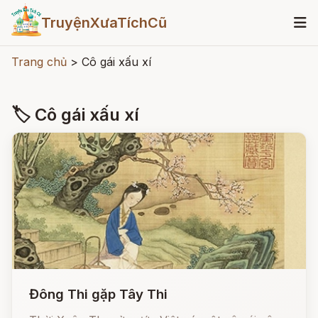
TruyệnXưaTíchCũ
Trang chủ
>
Cô gái xấu xí
🏷 Cô gái xấu xí
Đông Thi gặp Tây Thi