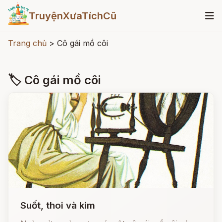
TruyệnXưaTíchCũ
Trang chủ
>
Cô gái mồ côi
🏷 Cô gái mồ côi
Suốt, thoi và kim