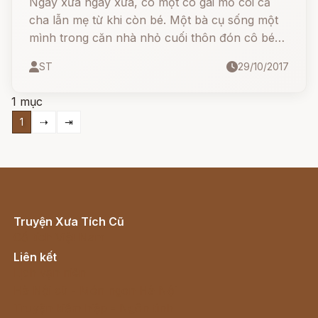
Ngày xửa ngày xưa, có một cô gái mồ côi cả
cha lẫn mẹ từ khi còn bé. Một bà cụ sống một
mình trong căn nhà nhỏ cuối thôn đón cô bé
mồ côi bơ vơ về nuôi, truyền cho cô nghề kéo
ST
29/10/2017
sợi, dệt vải, vá may, và dạy dỗ cô ăn ở cho nết
na. Khi cô bé mười lăm tuổi, bà cụ bị bệnh
1 mục
nặng, bà gọi cô đến bên giường và bảo:
1
⇢
⇥
Truyện Xưa Tích Cũ
Cổ tích Việt Nam
Liên kết
Lịch vạn niên
Hà Nội cũ - Món ngon Hà Nội
Truyện kiếm hiệp - Ngôn tình