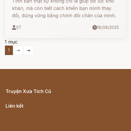
Tình bạn thật sự không chỉ là giúp đỡ lúc khó
khăn, mà còn biết cách khiến bạn mình thay
đổi, đứng vững bằng chính đôi chân của mình.
ST
18/08/2025
1 mục
1
⇢
⇥
Truyện Xưa Tích Cũ
Cổ tích Việt Nam
Liên kết
Lịch vạn niên
Hà Nội cũ - Món ngon Hà Nội
Truyện kiếm hiệp - Ngôn tình