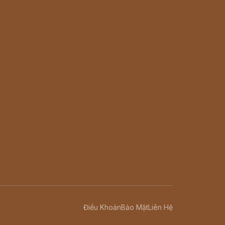
Điều Khoản
Bảo Mật
Liên Hệ