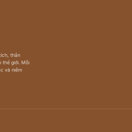
ích, thần
 thế giới. Mỗi
c và niềm