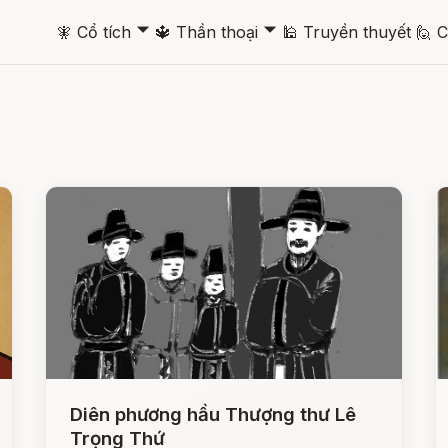
🞃
🞃
🧚
Cổ tích
🔱
Thần thoại
🕌
Truyền thuyết
🙋
C
Diên phương hầu Thượng thư Lê
Trọng Thứ