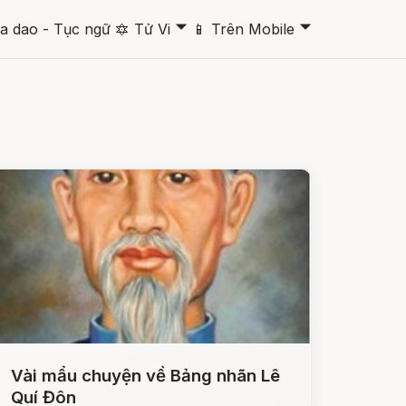
🞃
🞃
a dao - Tục ngữ
🔯
Tử Vi
📱
Trên Mobile
Vài mẩu chuyện về Bảng nhãn Lê
Quí Đôn