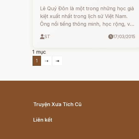
Lê Quý Đôn là một trong những học giả
kiệt xuất nhất trong lịch sử Việt Nam.
Ông nổi tiếng thông minh, học rộng, và
khiêm tốn. Trong giai thoại nổi tiếng
ST
17/03/2015
“Biết thì nói là biết, không biết thì nói là
không biết”, ông đã để lại một bài học
1 mục
sâu sắc về trí tuệ và sự trung thực.
1
⇢
⇥
Truyện Xưa Tích Cũ
Cổ tích Việt Nam
Liên kết
Lịch vạn niên
Hà Nội cũ - Món ngon Hà Nội