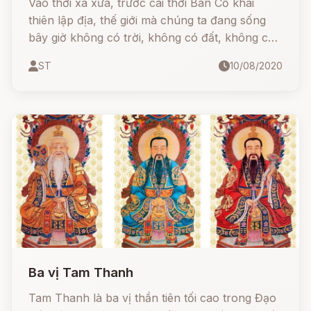
Vào thời xa xưa, trước cái thời Bàn Cổ khai
thiên lập địa, thế giới mà chúng ta đang sống
bây giờ không có trời, không có đất, không có
hoa cỏ, cũng không có động vật, càng không
ST
10/08/2020
có con người, chỉ có những thần tiên bay qua
bay lại.
Ba vị Tam Thanh
Tam Thanh là ba vị thần tiên tối cao trong Đạo