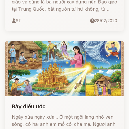
giáo và cũng là ba người xây dựng nên Đạo giáo
tại Trung Quốc, bắt nguồn từ hư không, từ
"thanh khiết". Tam Thanh bao gồm:
ST
28/02/2020
Bảy điều ước
Ngày xửa ngày xưa... Ở một ngôi làng nhỏ ven
sông, có hai anh em mồ côi cha mẹ. Người anh