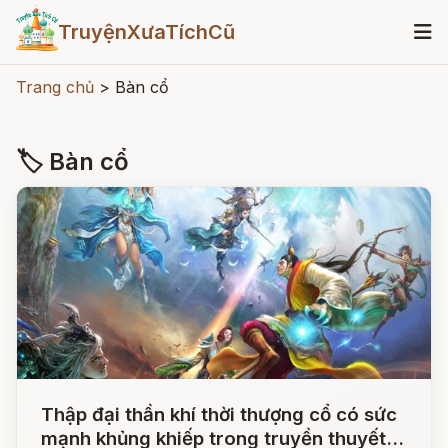
TruyệnXưaTíchCũ
Trang chủ
>
Bàn cổ
🏷 Bàn cổ
Thập đại thần khí thời thượng cổ có sức
mạnh khủng khiếp trong truyền thuyết