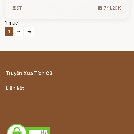
khí Âm Dương chiếu diệu rất lâu đời, nên đã
ST
17/11/2019
thâu được các tính linh thông của vũ trụ mà tạo
thành thai người.
1 mục
1
⇢
⇥
Truyện Xưa Tích Cũ
Cổ tích Việt Nam
Liên kết
Lịch vạn niên
Hà Nội cũ - Món ngon Hà Nội
Truyện kiếm hiệp - Ngôn tình
Download - Tải Miễn Phí