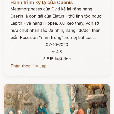
Hành trình kỳ lạ của Caenis
Metamorphoses của Ovid kể lại rằng nàng
Caenis là con gái của Elatus - thủ lĩnh tộc người
Lapith - và nàng Hippea. Xui xẻo thay, vốn sở
hữu chút nhan sắc ưa nhìn, nàng "được" thần
biển Poseidon "nhìn trúng" nên bị bắt cóc...
07-10-2020
⭐ 4.8
3,815 lượt đọc
Thần thoại Hy Lạp