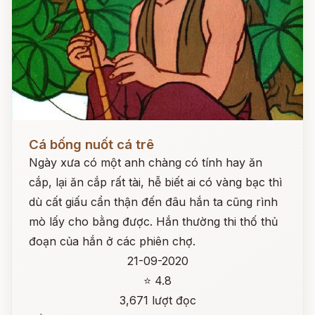
Đọc ngay
Cá bống nuốt cá trê
Ngày xưa có một anh chàng có tính hay ăn
cắp, lại ăn cắp rất tài, hễ biết ai có vàng bạc thì
dù cất giấu cẩn thận đến đâu hắn ta cũng rình
mò lấy cho bằng được. Hắn thường thi thố thủ
đoạn của hắn ở các phiên chợ.
21-09-2020
⭐ 4.8
3,671 lượt đọc