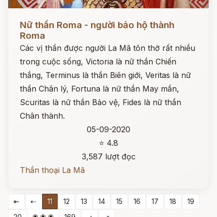
Đọc ngay
Nữ thần Roma - người bảo hộ thành
Roma
Các vị thần được người La Mã tôn thờ rất nhiều
trong cuộc sống, Victoria là nữ thần Chiến
thắng, Terminus là thần Biên giới, Veritas là nữ
thần Chân lý, Fortuna là nữ thần May mắn,
Scuritas là nữ thần Bảo vệ, Fides là nữ thần
Chân thành.
05-09-2020
⭐ 4.8
3,587 lượt đọc
Thần thoại La Mã
⇤
⇠
11
12
13
14
15
16
17
18
19
❀ ❀ ❀
20
169
⇢
⇥