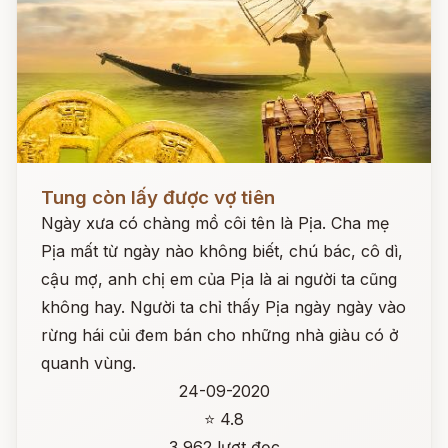
Đọc ngay
Tung còn lấy được vợ tiên
Ngày xưa có chàng mồ côi tên là Pịa. Cha mẹ
Pịa mất từ ngày nào không biết, chú bác, cô dì,
cậu mợ, anh chị em của Pịa là ai người ta cũng
không hay. Người ta chỉ thấy Pịa ngày ngày vào
rừng hái củi đem bán cho những nhà giàu có ở
quanh vùng.
24-09-2020
⭐ 4.8
3,962 lượt đọc