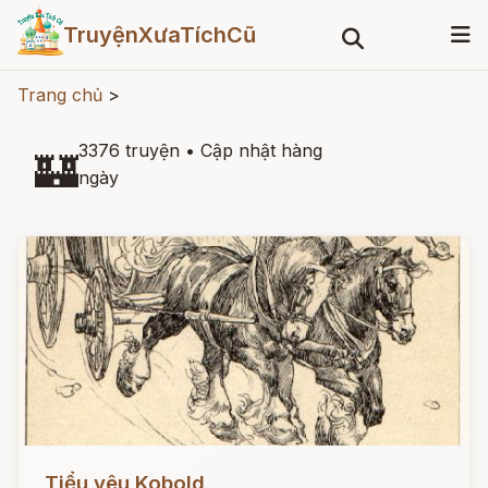
TruyệnXưaTíchCũ
Trang chủ
>
3376 truyện
•
Cập nhật hàng
🏰
ngày
Đọc ngay
Tiểu yêu Kobold