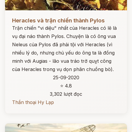
Đọc ngay
Heracles và trận chiến thành Pylos
Trận chiến "vi diệu" nhất của Heracles có lẽ là
vụ đại náo thành Pylos. Chuyện là có ông vua
Neleus của Pylos đã phải tội với Heracles (vì
nhiều lý do, nhưng chủ yếu do ông ta là đồng
minh với Augias - lão vua tráo trở quỵt công
của Heracles trong vụ dọn phân chuồng bò).
25-09-2020
⭐ 4.8
3,302 lượt đọc
Thần thoại Hy Lạp