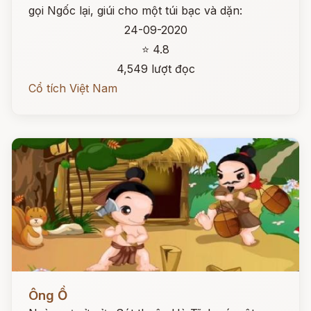
gọi Ngốc lại, giúi cho một túi bạc và dặn:
24-09-2020
⭐ 4.8
4,549 lượt đọc
Cổ tích Việt Nam
Đọc ngay
Ông Ồ