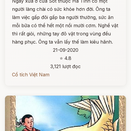
Ngày xưa ở cửa Sót thuộc Hà Tĩnh có một
người làng chài có sức khỏe hơn đời. Ông ta
làm việc gấp đôi gấp ba người thường, sức ăn
mỗi bữa có thể hết một nồi mười cơm. Nghề vật
thì rất giỏi, những tay đô vật trong vùng đều
hàng phục. Ông ta vẫn lấy thế làm kiêu hãnh.
21-09-2020
⭐ 4.8
3,121 lượt đọc
Cổ tích Việt Nam